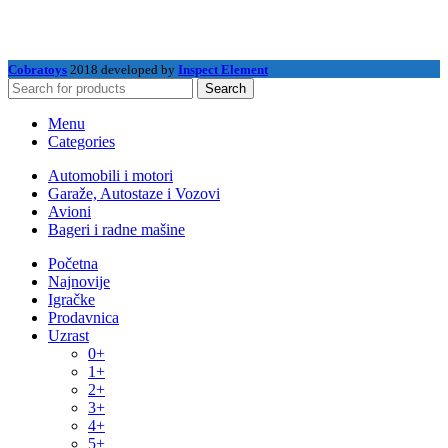
Cobratoys
2018 developed by
Inspect Element
Search
Menu
Categories
Automobili i motori
Garaže, Autostaze i Vozovi
Avioni
Bageri i radne mašine
Početna
Najnovije
Igračke
Prodavnica
Uzrast
0+
1+
2+
3+
4+
5+