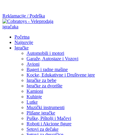
Mi radimo srdačno, stvaramo poverenje i negujemo dugoročnu
saradnju kod naših saradnika u želji da trajemo dugo...
Reklamacije / Podrška
Početna
Najnovije
Igračke
Automobili i motori
Garaže, Autostaze i Vozovi
Avioni
Bageri i radne mašine
Kocke, Edukativne i Društvene igre
Igračke za bebe
Igračke za dvorište
Kamioni
Kuhinje
Lutke
Muzički instrumenti
Plišane igračke
Puške, Pištolji i Mačevi
Roboti i Akcione figure
Setovi za dečake
Setovi za devojčice