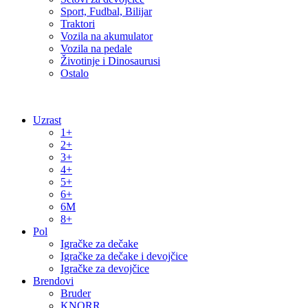
Sport, Fudbal, Bilijar
Traktori
Vozila na akumulator
Vozila na pedale
Životinje i Dinosaurusi
Ostalo
Uzrast
1+
2+
3+
4+
5+
6+
6M
8+
Pol
Igračke za dečake
Igračke za dečake i devojčice
Igračke za devojčice
Brendovi
Bruder
KNORR