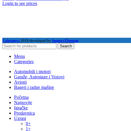
Login to see prices
Cobratoys
2018 developed by
Inspect Element
Search
Menu
Categories
Automobili i motori
Garaže, Autostaze i Vozovi
Avioni
Bageri i radne mašine
Početna
Najnovije
Igračke
Prodavnica
Uzrast
0+
1+