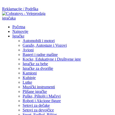
Mi radimo srdačno, stvaramo poverenje i negujemo dugoročnu sar
Reklamacije / Podrška
Početna
Najnovije
Igračke
Automobili i motori
Garaže, Autostaze i Vozovi
Avioni
Bageri i radne mašine
Kocke, Edukativne i Društvene igre
Igračke za bebe
Igračke za dvorište
Kamioni
Kuhinje
Lutke
Muzički instrumenti
Plišane igračke
Puške, Pištolji i Mačevi
Roboti i Akcione figure
Setovi za dečake
Setovi za devojčice
Sport, Fudbal, Bilijar