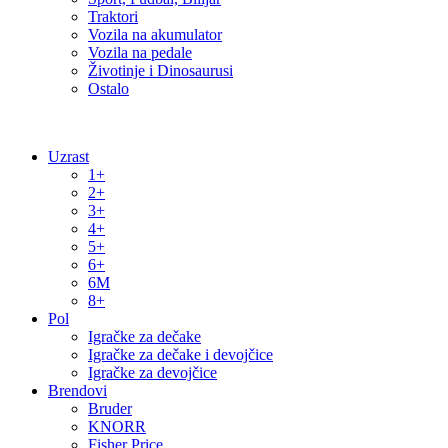
Traktori
Vozila na akumulator
Vozila na pedale
Životinje i Dinosaurusi
Ostalo
Uzrast
1+
2+
3+
4+
5+
6+
6M
8+
Pol
Igračke za dečake
Igračke za dečake i devojčice
Igračke za devojčice
Brendovi
Bruder
KNORR
Fisher Price