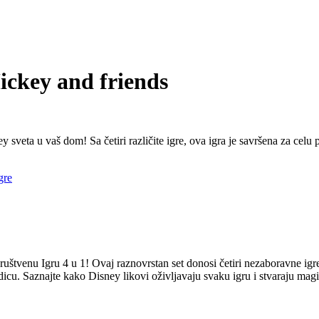
ickey and friends
eta u vaš dom! Sa četiri različite igre, ova igra je savršena za celu po
gre
ruštvenu Igru 4 u 1! Ovaj raznovrstan set donosi četiri nezaboravne i
dicu. Saznajte kako Disney likovi oživljavaju svaku igru i stvaraju mag