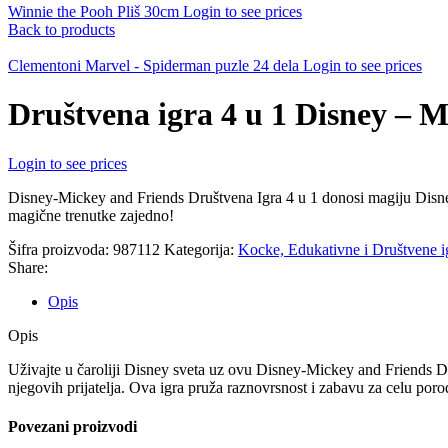
Winnie the Pooh Pliš 30cm
Login to see prices
Back to products
Clementoni Marvel - Spiderman puzle 24 dela
Login to see prices
Društvena igra 4 u 1 Disney – M
Login to see prices
Disney-Mickey and Friends Društvena Igra 4 u 1 donosi magiju Disney sv
magične trenutke zajedno!
Šifra proizvoda:
987112
Kategorija:
Kocke, Edukativne i Društvene i
Share:
Opis
Opis
Uživajte u čaroliji Disney sveta uz ovu Disney-Mickey and Friends D
njegovih prijatelja. Ova igra pruža raznovrsnost i zabavu za celu poro
Povezani proizvodi