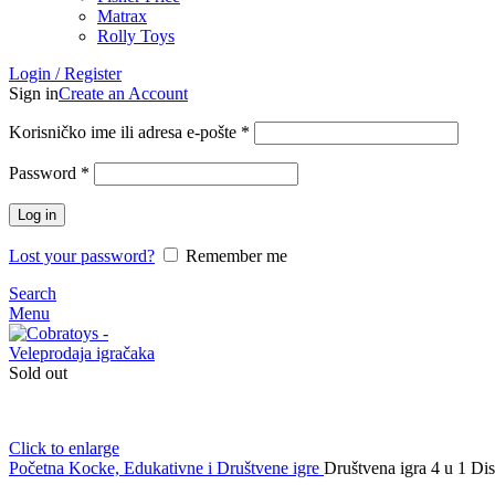
Matrax
Rolly Toys
Login / Register
Sign in
Create an Account
Korisničko ime ili adresa e-pošte
*
Password
*
Log in
Lost your password?
Remember me
Search
Menu
Sold out
Click to enlarge
Početna
Kocke, Edukativne i Društvene igre
Društvena igra 4 u 1 Di