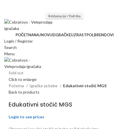
Mi radimo srdačno, stvaramo poverenje i negujemo dugoročnu
saradnju kod naših saradnika u želji da trajemo dugo...
Reklamacije / Podrška
POČETNA
NAJNOVIJE
IGRAČKE
UZRAST
POL
BRENDOVI
Login / Register
Search
Menu
Sold out
Click to enlarge
Početna
Igračke za bebe
Edukativni stočić MGS
Back to products
Edukativni stočić MGS
Login to see prices
Obrazovni i poučni stočić za bebe sa 8 funkcija igre.