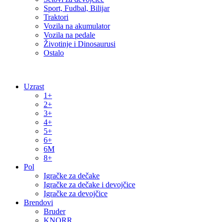
Sport, Fudbal, Bilijar
Traktori
Vozila na akumulator
Vozila na pedale
Životinje i Dinosaurusi
Ostalo
Uzrast
1+
2+
3+
4+
5+
6+
6M
8+
Pol
Igračke za dečake
Igračke za dečake i devojčice
Igračke za devojčice
Brendovi
Bruder
KNORR