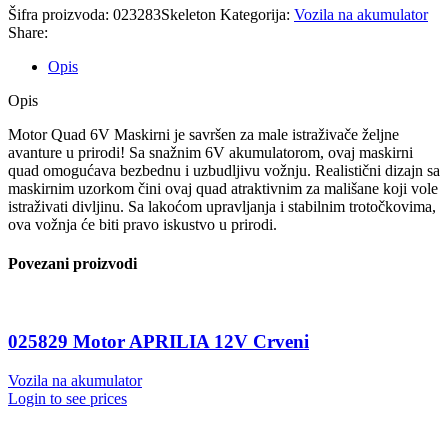
Šifra proizvoda:
023283Skeleton
Kategorija:
Vozila na akumulator
Share:
Opis
Opis
Motor Quad 6V Maskirni je savršen za male istraživače željne
avanture u prirodi! Sa snažnim 6V akumulatorom, ovaj maskirni
quad omogućava bezbednu i uzbudljivu vožnju. Realistični dizajn sa
maskirnim uzorkom čini ovaj quad atraktivnim za mališane koji vole
istraživati divljinu. Sa lakoćom upravljanja i stabilnim trotočkovima,
ova vožnja će biti pravo iskustvo u prirodi.
Povezani proizvodi
025829 Motor APRILIA 12V Crveni
Vozila na akumulator
Login to see prices