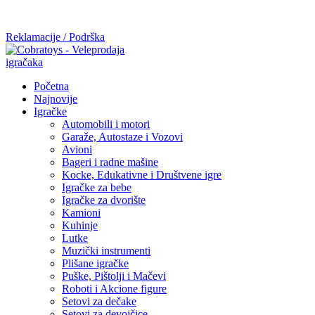
Mi radimo srdačno, stvaramo poverenje i negujemo dugoročnu
saradnju kod naših saradnika u želji da trajemo dugo...
Reklamacije / Podrška
Početna
Najnovije
Igračke
Automobili i motori
Garaže, Autostaze i Vozovi
Avioni
Bageri i radne mašine
Kocke, Edukativne i Društvene igre
Igračke za bebe
Igračke za dvorište
Kamioni
Kuhinje
Lutke
Muzički instrumenti
Plišane igračke
Puške, Pištolji i Mačevi
Roboti i Akcione figure
Setovi za dečake
Setovi za devojčice