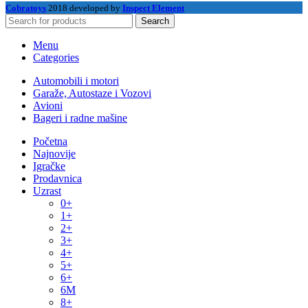
Cobratoys
2018 developed by
Inspect Element
Search
Menu
Categories
Automobili i motori
Garaže, Autostaze i Vozovi
Avioni
Bageri i radne mašine
Početna
Najnovije
Igračke
Prodavnica
Uzrast
0+
1+
2+
3+
4+
5+
6+
6M
8+