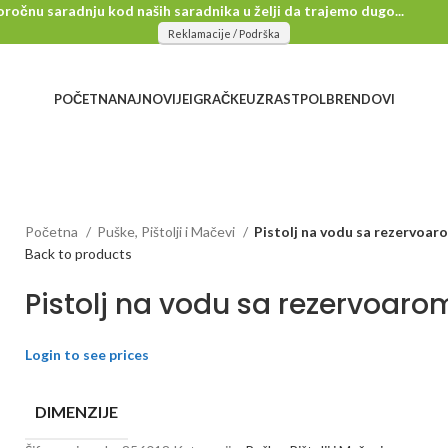
očnu saradnju kod naših saradnika u želji da trajemo dugo...
Reklamacije / Podrška
POČETNA
NAJNOVIJE
IGRAČKE
UZRAST
POL
BRENDOVI
Početna
Puške, Pištolji i Mačevi
Pistolj na vodu sa rezervoar
Back to products
Pistolj na vodu sa rezervoaro
Login to see prices
DIMENZIJE