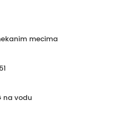
 mekanim mecima
51
G na vodu