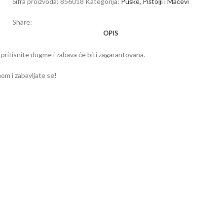
Šifra proizvoda:
856018
Kategorija:
Puške, Pištolji i Mačevi
Share:
OPIS
pritisnite dugme i zabava će biti zagarantovana.
om i zabavljate se!