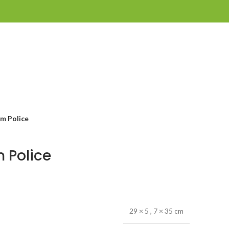
om Police
m Police
29 × 5
,
7 × 35 cm