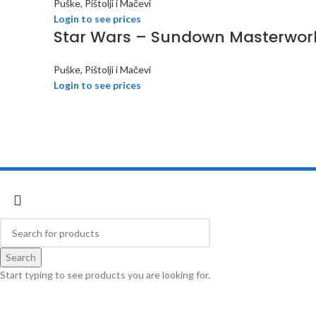
Puške, Pištolji i Mačevi
Login to see prices
Star Wars – Sundown Masterwork
Puške, Pištolji i Mačevi
Login to see prices
Cobratoys
2018 developed by
Inspect Element
Search
Start typing to see products you are looking for.