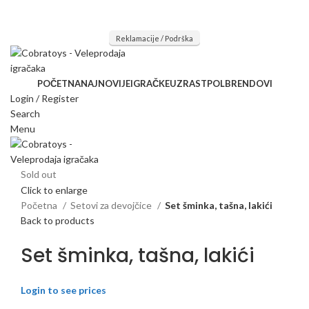
Mi radimo srdačno, stvaramo poverenje i negujemo dugoročnu
saradnju kod naših saradnika u želji da trajemo dugo...
Reklamacije / Podrška
POČETNA
NAJNOVIJE
IGRAČKE
UZRAST
POL
BRENDOVI
Login / Register
Search
Menu
Sold out
Click to enlarge
Početna
Setovi za devojčice
Set šminka, tašna, lakići
Back to products
Set šminka, tašna, lakići
Login to see prices