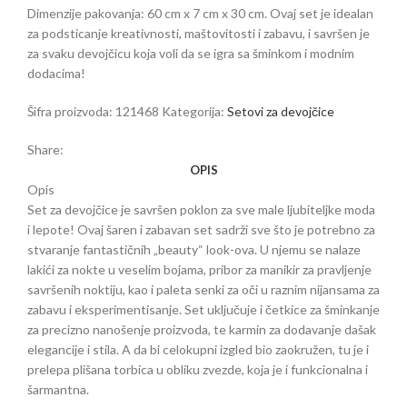
Dimenzije pakovanja: 60 cm x 7 cm x 30 cm. Ovaj set je idealan
za podsticanje kreativnosti, maštovitosti i zabavu, i savršen je
za svaku devojčicu koja voli da se igra sa šminkom i modnim
dodacima!
Šifra proizvoda:
121468
Kategorija:
Setovi za devojčice
Share:
OPIS
Opis
Set za devojčice je savršen poklon za sve male ljubiteljke moda
i lepote! Ovaj šaren i zabavan set sadrži sve što je potrebno za
stvaranje fantastičnih „beauty“ look-ova. U njemu se nalaze
lakići za nokte u veselim bojama, pribor za manikir za pravljenje
savršenih noktiju, kao i paleta senki za oči u raznim nijansama za
zabavu i eksperimentisanje. Set uključuje i četkice za šminkanje
za precizno nanošenje proizvoda, te karmin za dodavanje dašak
elegancije i stila. A da bi celokupni izgled bio zaokružen, tu je i
prelepa plišana torbica u obliku zvezde, koja je i funkcionalna i
šarmantna.