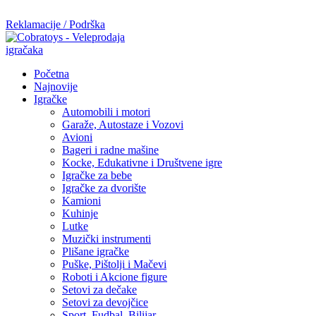
Mi radimo srdačno, stvaramo poverenje i negujemo dugoročnu sar
Reklamacije / Podrška
Početna
Najnovije
Igračke
Automobili i motori
Garaže, Autostaze i Vozovi
Avioni
Bageri i radne mašine
Kocke, Edukativne i Društvene igre
Igračke za bebe
Igračke za dvorište
Kamioni
Kuhinje
Lutke
Muzički instrumenti
Plišane igračke
Puške, Pištolji i Mačevi
Roboti i Akcione figure
Setovi za dečake
Setovi za devojčice
Sport, Fudbal, Bilijar