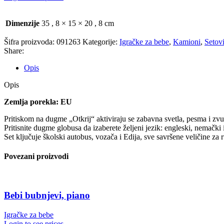
Dimenzije
35
,
8 × 15 × 20
,
8 cm
Šifra proizvoda:
091263
Kategorije:
Igračke za bebe
,
Kamioni
,
Setov
Share:
Opis
Opis
Zemlja porekla: EU
Pritiskom na dugme „Otkrij“ aktiviraju se zabavna svetla, pesma i zvuk
Pritisnite dugme globusa da izaberete željeni jezik: engleski, nemački i
Set ključuje školski autobus, vozača i Edija, sve savršene veličine za
Povezani proizvodi
Bebi bubnjevi, piano
Igračke za bebe
Login to see prices