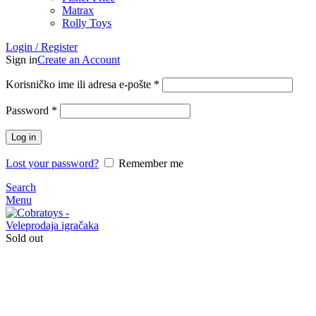
Matrax
Rolly Toys
Login / Register
Sign in
Create an Account
Korisničko ime ili adresa e-pošte
*
Password
*
Log in
Lost your password?
Remember me
Search
Menu
Sold out