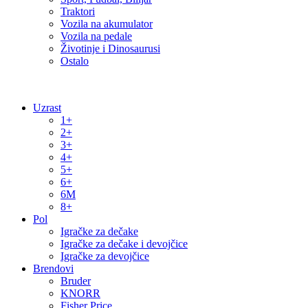
Traktori
Vozila na akumulator
Vozila na pedale
Životinje i Dinosaurusi
Ostalo
Uzrast
1+
2+
3+
4+
5+
6+
6M
8+
Pol
Igračke za dečake
Igračke za dečake i devojčice
Igračke za devojčice
Brendovi
Bruder
KNORR
Fisher Price