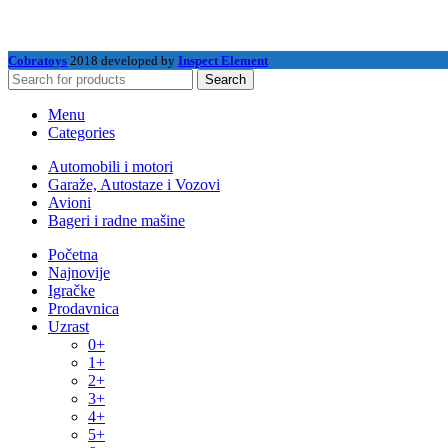
Cobratoys
2018 developed by
Inspect Element
Search
Menu
Categories
Automobili i motori
Garaže, Autostaze i Vozovi
Avioni
Bageri i radne mašine
Početna
Najnovije
Igračke
Prodavnica
Uzrast
0+
1+
2+
3+
4+
5+