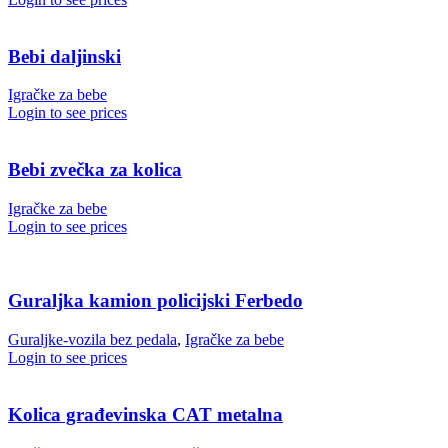
Bebi daljinski
Igračke za bebe
Login to see prices
Bebi zvečka za kolica
Igračke za bebe
Login to see prices
Guraljka kamion policijski Ferbedo
Guraljke-vozila bez pedala
,
Igračke za bebe
Login to see prices
Kolica građevinska CAT metalna