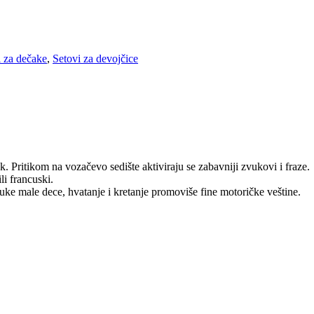
i za dečake
,
Setovi za devojčice
. Pritikom na vozačevo sedište aktiviraju se zabavniji zvukovi i fraze.
li francuski.
 ruke male dece, hvatanje i kretanje promoviše fine motoričke veštine.