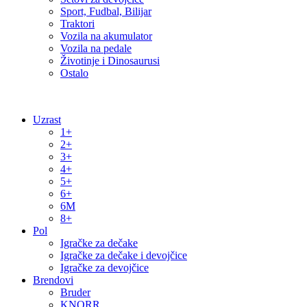
Sport, Fudbal, Bilijar
Traktori
Vozila na akumulator
Vozila na pedale
Životinje i Dinosaurusi
Ostalo
Uzrast
1+
2+
3+
4+
5+
6+
6M
8+
Pol
Igračke za dečake
Igračke za dečake i devojčice
Igračke za devojčice
Brendovi
Bruder
KNORR