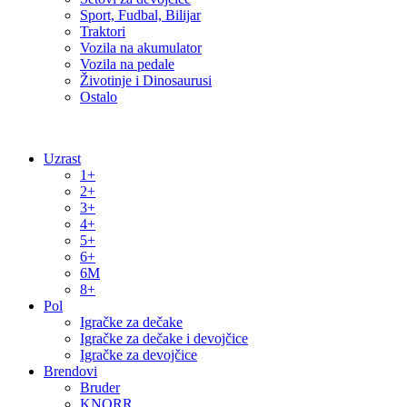
Sport, Fudbal, Bilijar
Traktori
Vozila na akumulator
Vozila na pedale
Životinje i Dinosaurusi
Ostalo
Uzrast
1+
2+
3+
4+
5+
6+
6M
8+
Pol
Igračke za dečake
Igračke za dečake i devojčice
Igračke za devojčice
Brendovi
Bruder
KNORR