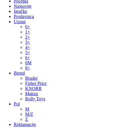
Početna
Najnovije
Igračke
Prodavnica
Uzrast
0+
1+
2+
3+
4+
5+
6+
6M
8+
Brend
Bruder
Fisher Price
KNORR
Matrax
Rolly Toys
Pol
M
M/Z
Z
Reklamacije