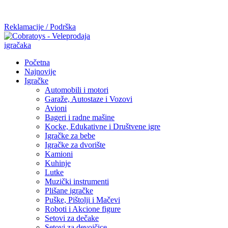
Mi radimo srdačno, stvaramo poverenje i negujemo dugoročnu
saradnju kod naših saradnika u želji da trajemo dugo...
Reklamacije / Podrška
Početna
Najnovije
Igračke
Automobili i motori
Garaže, Autostaze i Vozovi
Avioni
Bageri i radne mašine
Kocke, Edukativne i Društvene igre
Igračke za bebe
Igračke za dvorište
Kamioni
Kuhinje
Lutke
Muzički instrumenti
Plišane igračke
Puške, Pištolji i Mačevi
Roboti i Akcione figure
Setovi za dečake
Setovi za devojčice