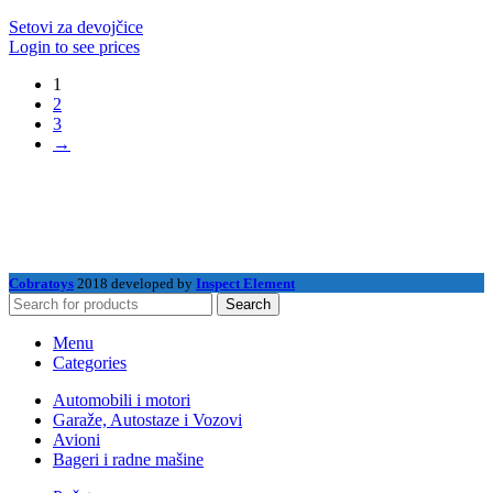
Setovi za devojčice
Login to see prices
1
2
3
→
Cobratoys
2018 developed by
Inspect Element
Search
Menu
Categories
Automobili i motori
Garaže, Autostaze i Vozovi
Avioni
Bageri i radne mašine