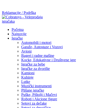
Mi radimo srdačno, stvaramo poverenje i negujemo dugoročnu
saradnju kod naših saradnika u želji da trajemo dugo...
Reklamacije / Podrška
Početna
Najnovije
Igračke
Automobili i motori
Garaže, Autostaze i Vozovi
Avioni
Bageri i radne mašine
Kocke, Edukativne i Društvene igre
Igračke za bebe
Igračke za dvorište
Kamioni
Kuhinje
Lutke
Muzički instrumenti
Plišane igračke
Puške, Pištolji i Mačevi
Roboti i Akcione figure
Setovi za dečake
Setovi za devojčice