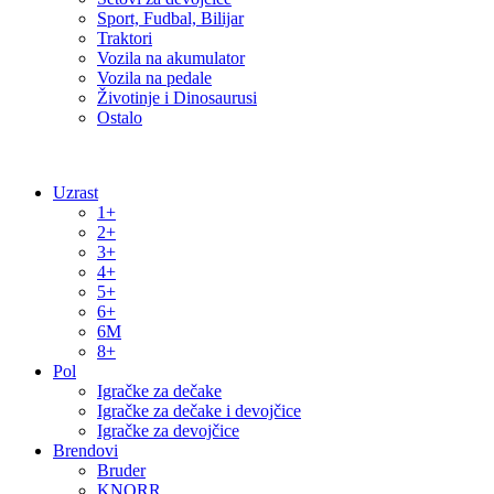
Sport, Fudbal, Bilijar
Traktori
Vozila na akumulator
Vozila na pedale
Životinje i Dinosaurusi
Ostalo
Uzrast
1+
2+
3+
4+
5+
6+
6M
8+
Pol
Igračke za dečake
Igračke za dečake i devojčice
Igračke za devojčice
Brendovi
Bruder
KNORR