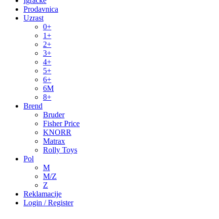
Igračke
Prodavnica
Uzrast
0+
1+
2+
3+
4+
5+
6+
6M
8+
Brend
Bruder
Fisher Price
KNORR
Matrax
Rolly Toys
Pol
M
M/Z
Z
Reklamacije
Login / Register