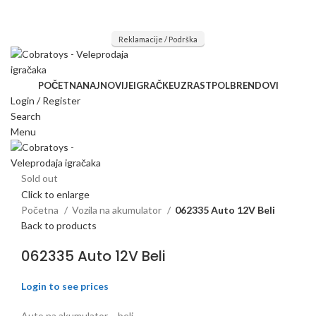
Mi radimo srdačno, stvaramo poverenje i negujemo dugoročnu
saradnju kod naših saradnika u želji da trajemo dugo...
Reklamacije / Podrška
POČETNA
NAJNOVIJE
IGRAČKE
UZRAST
POL
BRENDOVI
Login / Register
Search
Menu
Sold out
Click to enlarge
Početna
Vozila na akumulator
062335 Auto 12V Beli
Back to products
062335 Auto 12V Beli
Login to see prices
Auto na akumulator – beli