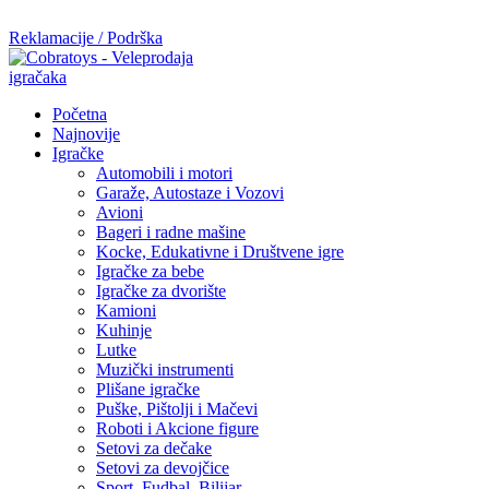
Mi radimo srdačno, stvaramo poverenje i negujemo dugoročnu sar
Reklamacije / Podrška
Početna
Najnovije
Igračke
Automobili i motori
Garaže, Autostaze i Vozovi
Avioni
Bageri i radne mašine
Kocke, Edukativne i Društvene igre
Igračke za bebe
Igračke za dvorište
Kamioni
Kuhinje
Lutke
Muzički instrumenti
Plišane igračke
Puške, Pištolji i Mačevi
Roboti i Akcione figure
Setovi za dečake
Setovi za devojčice
Sport, Fudbal, Bilijar