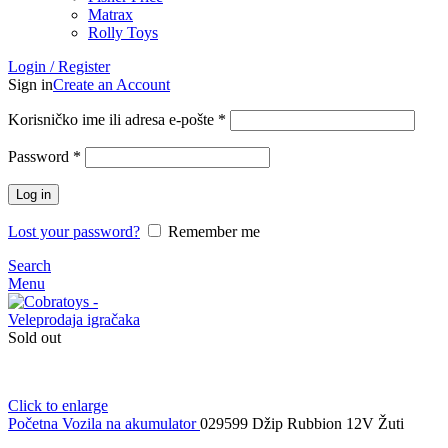
Matrax
Rolly Toys
Login / Register
Sign in
Create an Account
Korisničko ime ili adresa e-pošte
*
Password
*
Log in
Lost your password?
Remember me
Search
Menu
Sold out
Click to enlarge
Početna
Vozila na akumulator
029599 Džip Rubbion 12V Žuti