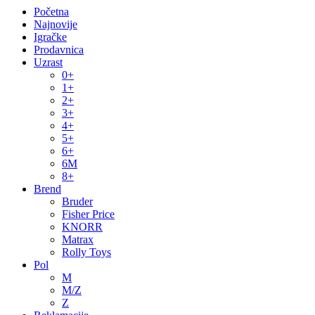
Početna
Najnovije
Igračke
Prodavnica
Uzrast
0+
1+
2+
3+
4+
5+
6+
6M
8+
Brend
Bruder
Fisher Price
KNORR
Matrax
Rolly Toys
Pol
M
M/Z
Z