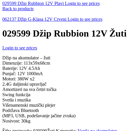
029599 Džip Rubbion 12V Plavi
Login to see prices
Back to products
062137 Džip G-Klasa 12V Crveni
Login to see prices
029599 Džip Rubbion 12V Žuti
Login to see prices
Džip na akumulator – žuti
Dimenzije: 113x59x68cm
Baterije: 12V 4.5Ah
Punjač: 12V 1000mA
Motori: 380W x2
2.4G daljinski upravljač
Amortizeri na sva četiri točka
Swing funkcija
Svetla i muzika
Višenamenski muzički plejer
Podržava Bluetooth
(MP3, USB, podešavanje jačine zvuka)
Nosivost: 30kg
Šifra proizvoda:
029599Žuti
Kategorija:
Vozila na akumulator