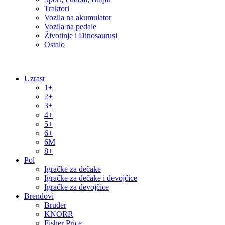
Traktori
Vozila na akumulator
Vozila na pedale
Životinje i Dinosaurusi
Ostalo
Uzrast
1+
2+
3+
4+
5+
6+
6M
8+
Pol
Igračke za dečake
Igračke za dečake i devojčice
Igračke za devojčice
Brendovi
Bruder
KNORR
Fisher Price