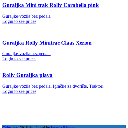
Guraljka Mini trak Rolly Carabella pink
Guraljke-vozila bez pedala
Login to see prices
Guraljka Rolly Minitrac Claas Xerion
Guraljke-vozila bez pedala
Login to see prices
Rolly Guraljka plava
Guraljke-vozila bez pedala
,
Igračke za dvorište
,
Traktori
Login to see prices
Cobratoys
2018 developed by
Inspect Element