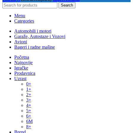
Search
Menu
Categories
Automobili i motori
Garaže, Autostaze i Vozovi
Avioni
Bageri i radne mašine
Početna
Najnovije
Igračke
Prodavnica
Uzrast
0+
1+
2+
3+
4+
5+
6+
6M
8+
Brend