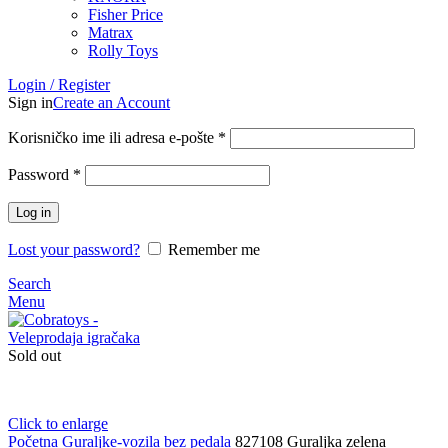
Fisher Price
Matrax
Rolly Toys
Login / Register
Sign in
Create an Account
Korisničko ime ili adresa e-pošte
*
Password
*
Log in
Lost your password?
Remember me
Search
Menu
Sold out
Click to enlarge
Početna
Guraljke-vozila bez pedala
827108 Guraljka zelena