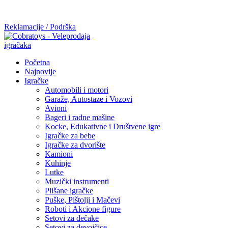
Mi radimo srdačno, stvaramo poverenje i negujemo dugoročnu
saradnju kod naših saradnika u želji da trajemo dugo...
Reklamacije / Podrška
Početna
Najnovije
Igračke
Automobili i motori
Garaže, Autostaze i Vozovi
Avioni
Bageri i radne mašine
Kocke, Edukativne i Društvene igre
Igračke za bebe
Igračke za dvorište
Kamioni
Kuhinje
Lutke
Muzički instrumenti
Plišane igračke
Puške, Pištolji i Mačevi
Roboti i Akcione figure
Setovi za dečake
Setovi za devojčice