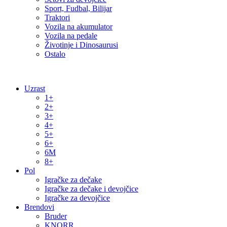
Sport, Fudbal, Bilijar
Traktori
Vozila na akumulator
Vozila na pedale
Životinje i Dinosaurusi
Ostalo
Uzrast
1+
2+
3+
4+
5+
6+
6M
8+
Pol
Igračke za dečake
Igračke za dečake i devojčice
Igračke za devojčice
Brendovi
Bruder
KNORR