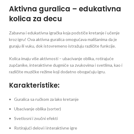
Aktivna guralica – edukativna
kolica za decu
Zabavna i edukativna igračka koja podstiče kretanje i učenje
kroz igru! Ova aktivna guralica omogućava mališanima da je
guraju ili vuku, dok istovremeno istražuju različite funkcije.
Kolica imaju više aktivnosti – ubacivanje oblika, rotirajuće
zupčanike, interaktivne dugmiće sa zvukovima i svetlima, kao i
različite muzičke režime koji dodatno obogaćuju igru.
Karakteristike:
Guralica sa ručkom za lako kretanje
Ubacivanje oblika (sorter)
Svetlosni i zvučni efekti
Rotirajući delovi i interaktivne igre