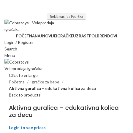
Mi radimo srdačno, stvaramo poverenje i negujemo dugoročnu
saradnju kod naših saradnika u želji da trajemo dugo...
Reklamacije / Podrška
POČETNA
NAJNOVIJE
IGRAČKE
UZRAST
POL
BRENDOVI
Login / Register
Search
Menu
Click to enlarge
Početna
Igračke za bebe
Aktivna guralica – edukativna kolica za decu
Back to products
Aktivna guralica – edukativna kolica
za decu
Login to see prices