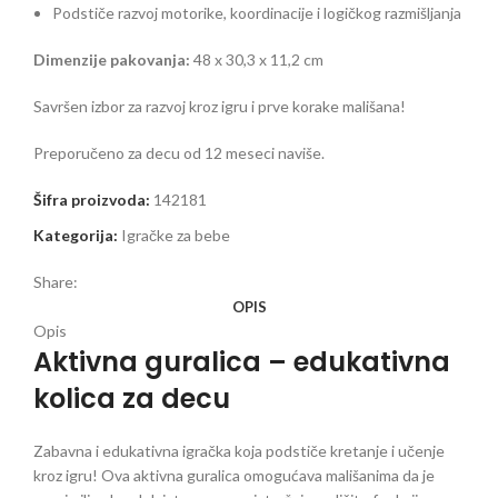
Podstiče razvoj motorike, koordinacije i logičkog razmišljanja
Dimenzije pakovanja:
48 x 30,3 x 11,2 cm
Savršen izbor za razvoj kroz igru i prve korake mališana!
Preporučeno za decu od 12 meseci naviše.
Šifra proizvoda:
142181
Kategorija:
Igračke za bebe
Share:
OPIS
Opis
Aktivna guralica – edukativna
kolica za decu
Zabavna i edukativna igračka koja podstiče kretanje i učenje
kroz igru! Ova aktivna guralica omogućava mališanima da je