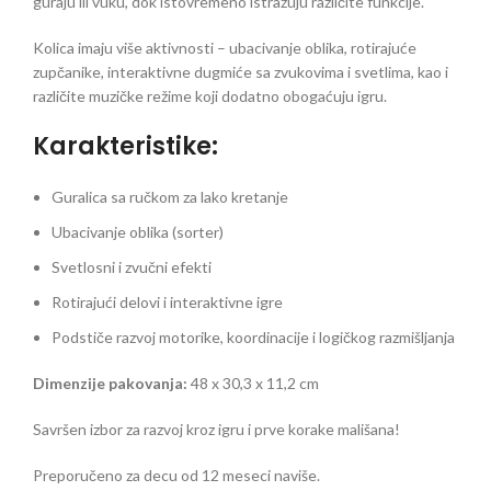
guraju ili vuku, dok istovremeno istražuju različite funkcije.
Kolica imaju više aktivnosti – ubacivanje oblika, rotirajuće
zupčanike, interaktivne dugmiće sa zvukovima i svetlima, kao i
različite muzičke režime koji dodatno obogaćuju igru.
Karakteristike:
Guralica sa ručkom za lako kretanje
Ubacivanje oblika (sorter)
Svetlosni i zvučni efekti
Rotirajući delovi i interaktivne igre
Podstiče razvoj motorike, koordinacije i logičkog razmišljanja
Dimenzije pakovanja:
48 x 30,3 x 11,2 cm
Savršen izbor za razvoj kroz igru i prve korake mališana!
Preporučeno za decu od 12 meseci naviše.