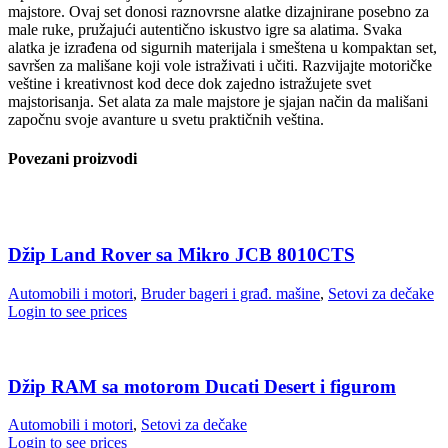
majstore. Ovaj set donosi raznovrsne alatke dizajnirane posebno za
male ruke, pružajući autentično iskustvo igre sa alatima. Svaka
alatka je izrađena od sigurnih materijala i smeštena u kompaktan set,
savršen za mališane koji vole istraživati i učiti. Razvijajte motoričke
veštine i kreativnost kod dece dok zajedno istražujete svet
majstorisanja. Set alata za male majstore je sjajan način da mališani
započnu svoje avanture u svetu praktičnih veština.
Povezani proizvodi
Džip Land Rover sa Mikro JCB 8010CTS
Automobili i motori
,
Bruder bageri i građ. mašine
,
Setovi za dečake
Login to see prices
Džip RAM sa motorom Ducati Desert i figurom
Automobili i motori
,
Setovi za dečake
Login to see prices