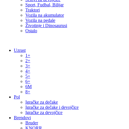
Sport, Fudbal, Bilijar
Traktori
Vozila na akumulator
Vozila na pedale
Životinje i Dinosaurusi
Ostalo
Uzrast
1+
2+
3+
4+
5+
6+
6M
8+
Pol
Igračke za dečake
Igračke za dečake i devojčice
Igračke za devojčice
Brendovi
Bruder
KNORR