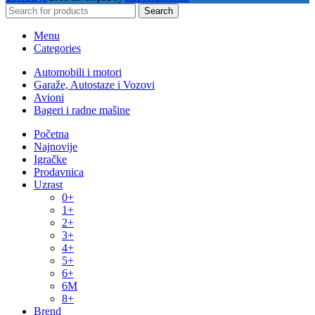
Search
Menu
Categories
Automobili i motori
Garaže, Autostaze i Vozovi
Avioni
Bageri i radne mašine
Početna
Najnovije
Igračke
Prodavnica
Uzrast
0+
1+
2+
3+
4+
5+
6+
6M
8+
Brend