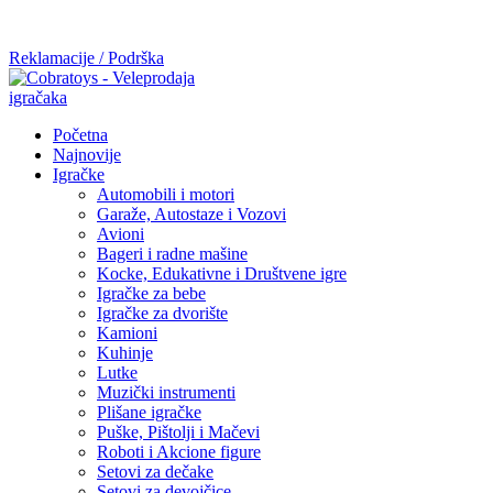
Mi radimo srdačno, stvaramo poverenje i negujemo dugoročnu
saradnju kod naših saradnika u želji da trajemo dugo...
Reklamacije / Podrška
Početna
Najnovije
Igračke
Automobili i motori
Garaže, Autostaze i Vozovi
Avioni
Bageri i radne mašine
Kocke, Edukativne i Društvene igre
Igračke za bebe
Igračke za dvorište
Kamioni
Kuhinje
Lutke
Muzički instrumenti
Plišane igračke
Puške, Pištolji i Mačevi
Roboti i Akcione figure
Setovi za dečake
Setovi za devojčice