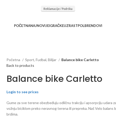
očnu saradnju kod naših saradnika u želji da trajemo dugo...
Reklamacije / Podrška
POČETNA
NAJNOVIJE
IGRAČKE
UZRAST
POL
BRENDOVI
Početna
Sport, Fudbal, Bilijar
Balance bike Carletto
Back to products
Balance bike Carletto
Login to see prices
Gume za sve terene obezbeđuju odličnu trakciju i apsorpciju udara 
vožnju biciklom preko neravnog terena ili prepreka. Naš Velo balans bici
brdima.