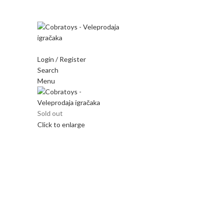
Mi radimo srdačno, stvaramo poverenje i negujemo dugor
Login / Register
Search
Menu
Sold out
Click to enlarge