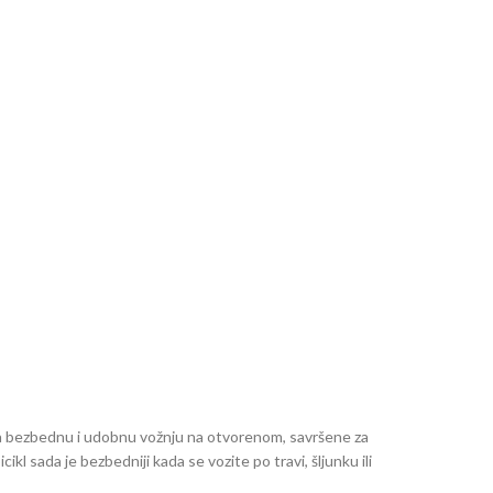
za bezbednu i udobnu vožnju na otvorenom, savršene za
kl sada je bezbedniji kada se vozite po travi, šljunku ili