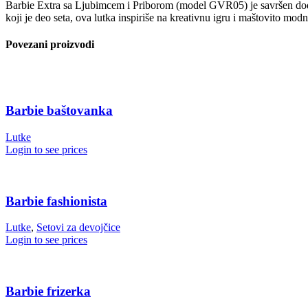
Barbie Extra sa Ljubimcem i Priborom (model GVR05) je savršen dodat
koji je deo seta, ova lutka inspiriše na kreativnu igru i maštovito m
Povezani proizvodi
Barbie baštovanka
Lutke
Login to see prices
Barbie fashionista
Lutke
,
Setovi za devojčice
Login to see prices
Barbie frizerka