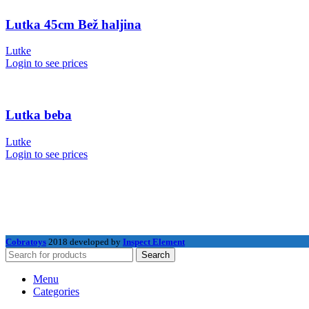
Lutka 45cm Bež haljina
Lutke
Login to see prices
Lutka beba
Lutke
Login to see prices
Cobratoys
2018 developed by
Inspect Element
Search
Menu
Categories