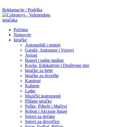
Mi radimo srdačno, stvaramo poverenje i negujemo dugoročnu sar
Reklamacije / Podrška
Početna
Najnovije
Igračke
Automobili i motori
Garaže, Autostaze i Vozovi
Avioni
Bageri i radne mašine
Kocke, Edukativne i Društvene igre
Igračke za bebe
Igračke za dvorište
Kamioni
Kuhinje
Lutke
Muzički instrumenti
Plišane igračke
Puške, Pištolji i Mačevi
Roboti i Akcione figure
Setovi za dečake
Setovi za devojčice
Sport, Fudbal, Bilijar