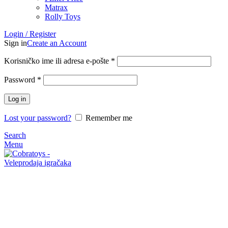
Matrax
Rolly Toys
Login / Register
Sign in
Create an Account
Korisničko ime ili adresa e-pošte
*
Password
*
Log in
Lost your password?
Remember me
Search
Menu