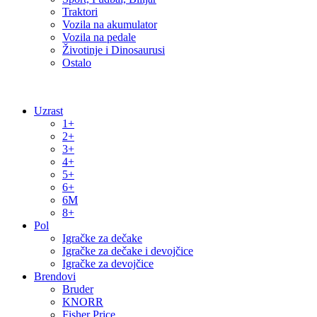
Traktori
Vozila na akumulator
Vozila na pedale
Životinje i Dinosaurusi
Ostalo
Uzrast
1+
2+
3+
4+
5+
6+
6M
8+
Pol
Igračke za dečake
Igračke za dečake i devojčice
Igračke za devojčice
Brendovi
Bruder
KNORR
Fisher Price