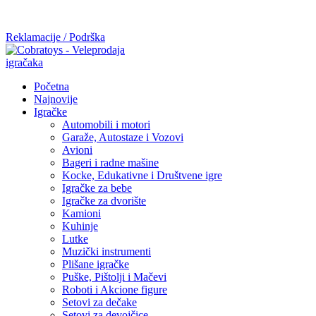
Mi radimo srdačno, stvaramo poverenje i negujemo dugoročnu
saradnju kod naših saradnika u želji da trajemo dugo...
Reklamacije / Podrška
Početna
Najnovije
Igračke
Automobili i motori
Garaže, Autostaze i Vozovi
Avioni
Bageri i radne mašine
Kocke, Edukativne i Društvene igre
Igračke za bebe
Igračke za dvorište
Kamioni
Kuhinje
Lutke
Muzički instrumenti
Plišane igračke
Puške, Pištolji i Mačevi
Roboti i Akcione figure
Setovi za dečake
Setovi za devojčice