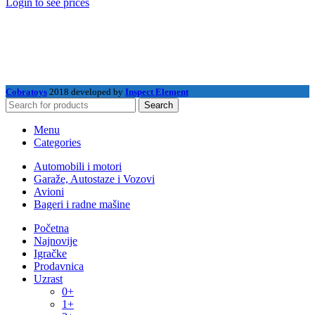
Login to see prices
Cobratoys
2018 developed by
Inspect Element
Search
Menu
Categories
Automobili i motori
Garaže, Autostaze i Vozovi
Avioni
Bageri i radne mašine
Početna
Najnovije
Igračke
Prodavnica
Uzrast
0+
1+