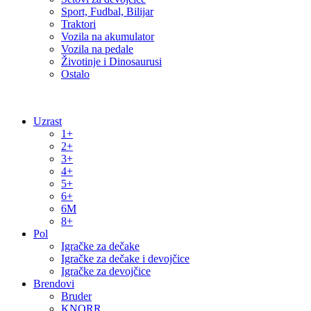
Sport, Fudbal, Bilijar
Traktori
Vozila na akumulator
Vozila na pedale
Životinje i Dinosaurusi
Ostalo
Uzrast
1+
2+
3+
4+
5+
6+
6M
8+
Pol
Igračke za dečake
Igračke za dečake i devojčice
Igračke za devojčice
Brendovi
Bruder
KNORR