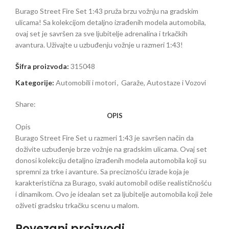
Burago Street Fire Set 1:43 pruža brzu vožnju na gradskim
ulicama! Sa kolekcijom detaljno izrađenih modela automobila,
ovaj set je savršen za sve ljubitelje adrenalina i trkačkih
avantura. Uživajte u uzbuđenju vožnje u razmeri 1:43!
Šifra proizvoda:
315048
Kategorije:
Automobili i motori
,
Garaže, Autostaze i Vozovi
Share:
OPIS
Opis
Burago Street Fire Set u razmeri 1:43 je savršen način da
doživite uzbuđenje brze vožnje na gradskim ulicama. Ovaj set
donosi kolekciju detaljno izrađenih modela automobila koji su
spremni za trke i avanture. Sa preciznošću izrade koja je
karakteristična za Burago, svaki automobil odiše realističnošću
i dinamikom. Ovo je idealan set za ljubitelje automobila koji žele
oživeti gradsku trkačku scenu u malom.
Povezani proizvodi