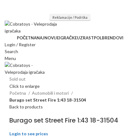
Mi radimo srdačno, stvaramo poverenje i negujemo dugoročnu
saradnju kod naših saradnika u želji da trajemo dugo...
Reklamacije / Podrška
POČETNA
NAJNOVIJE
IGRAČKE
UZRAST
POL
BRENDOVI
Login / Register
Search
Menu
Sold out
Click to enlarge
Početna
Automobili i motori
Burago set Street Fire 1:43 18-31504
Back to products
Burago set Street Fire 1:43 18-31504
Login to see prices