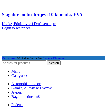
Slagalice podne brojevi 10 komada, EVA
Kocke, Edukativne i Društvene igre
Login to see prices
Cobratoys
2018 developed by
Inspect Element
Search
Menu
Categories
Automobili i motori
Garaže, Autostaze i Vozovi
Avioni
Bageri i radne mašine
Početna