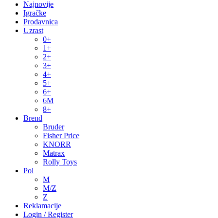
Najnovije
Igračke
Prodavnica
Uzrast
0+
1+
2+
3+
4+
5+
6+
6M
8+
Brend
Bruder
Fisher Price
KNORR
Matrax
Rolly Toys
Pol
M
M/Z
Z
Reklamacije
Login / Register