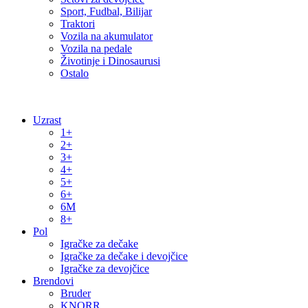
Sport, Fudbal, Bilijar
Traktori
Vozila na akumulator
Vozila na pedale
Životinje i Dinosaurusi
Ostalo
Uzrast
1+
2+
3+
4+
5+
6+
6M
8+
Pol
Igračke za dečake
Igračke za dečake i devojčice
Igračke za devojčice
Brendovi
Bruder
KNORR