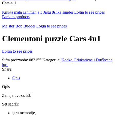
Cars 4u1
Knjiga mala zanimanja 3 Jagu 8slika sunđer
Login to see prices
Back to products
Majstor Bob Buddel
Login to see prices
Clementoni puzzle Cars 4u1
Login to see prices
Šifra proizvoda:
082155
Kategorija:
Kocke, Edukativne i Društvene
igre
Share:
Opis
Opis
Zemlja uvoza: EU
Set sadrži:
igru memorije,