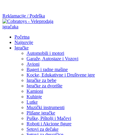
Mi radimo srdačno, stvaramo poverenje i negujemo dugoročnu
saradnju kod naših saradnika u želji da trajemo dugo...
Reklamacije / Podrška
Početna
Najnovije
Igračke
Automobili i motori
Garaže, Autostaze i Vozovi
Avioni
Bageri i radne mašine
Kocke, Edukativne i Društvene igre
Igračke za bebe
Igračke za dvorište
Kamioni
Kuhinje
Lutke
Muzički instrumenti
Plišane igračke
Puške, Pištolji i Mačevi
Roboti i Akcione figure
Setovi za dečake
Setovi za devojčice