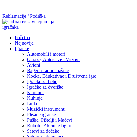
Mi radimo srdačno, stvaramo poverenje i negujemo dugoročnu
saradnju kod naših saradnika u želji da trajemo dugo...
Reklamacije / Podrška
Početna
Najnovije
Igračke
Automobili i motori
Garaže, Autostaze i Vozovi
Avioni
Bageri i radne mašine
Kocke, Edukativne i Društvene igre
Igračke za bebe
Igračke za dvorište
Kamioni
Kuhinje
Lutke
Muzički instrumenti
Plišane igračke
Puške, Pištolji i Mačevi
Roboti i Akcione figure
Setovi za dečake
Setovi za devojčice