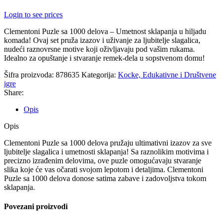
Login to see prices
Clementoni Puzle sa 1000 delova – Umetnost sklapanja u hiljadu
komada! Ovaj set pruža izazov i uživanje za ljubitelje slagalica,
nudeći raznovrsne motive koji oživljavaju pod vašim rukama.
Idealno za opuštanje i stvaranje remek-dela u sopstvenom domu!
Šifra proizvoda:
878635
Kategorija:
Kocke, Edukativne i Društvene
igre
Share:
Opis
Opis
Clementoni Puzle sa 1000 delova pružaju ultimativni izazov za sve
ljubitelje slagalica i umetnosti sklapanja! Sa raznolikim motivima i
precizno izrađenim delovima, ove puzle omogućavaju stvaranje
slika koje će vas očarati svojom lepotom i detaljima. Clementoni
Puzle sa 1000 delova donose satima zabave i zadovoljstva tokom
sklapanja.
Povezani proizvodi