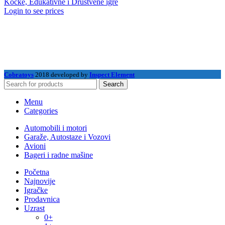
Kocke, Edukativne i Društvene igre
Login to see prices
Cobratoys
2018 developed by
Inspect Element
Search
Menu
Categories
Automobili i motori
Garaže, Autostaze i Vozovi
Avioni
Bageri i radne mašine
Početna
Najnovije
Igračke
Prodavnica
Uzrast
0+