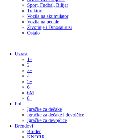
Sport, Fudbal, Bilijar
Traktori
Vozila na akumulator
Vozila na pedale
Životinje i Dinosaurusi
Ostalo
Uzrast
1+
2+
3+
4+
5+
6+
6M
8+
Pol
Igračke za dečake
Igračke za dečake i devojčice
Igračke za devojčice
Brendovi
Bruder
KNORR