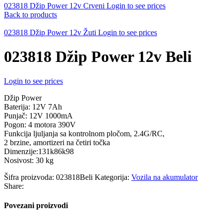
023818 Džip Power 12v Crveni
Login to see prices
Back to products
023818 Džip Power 12v Žuti
Login to see prices
023818 Džip Power 12v Beli
Login to see prices
Džip Power
Baterija: 12V 7Ah
Punjač: 12V 1000mA
Pogon: 4 motora 390V
Funkcija ljuljanja sa kontrolnom pločom, 2.4G/RC,
2 brzine, amortizeri na četiri točka
Dimenzije:131k86k98
Nosivost: 30 kg
Šifra proizvoda:
023818Beli
Kategorija:
Vozila na akumulator
Share:
Povezani proizvodi