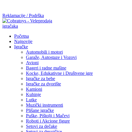
Mi radimo srdačno, stvaramo poverenje i negujemo dugoročnu
saradnju kod naših saradnika u želji da trajemo dugo...
Reklamacije / Podrška
Početna
Najnovije
Igračke
Automobili i motori
Garaže, Autostaze i Vozovi
Avioni
Bageri i radne mašine
Kocke, Edukativne i Društvene igre
Igračke za bebe
Igračke za dvorište
Kamioni
Kuhinje
Lutke
Muzički instrumenti
Plišane igračke
Puške, Pištolji i Mačevi
Roboti i Akcione figure
Setovi za dečake
Setovi za devojčice