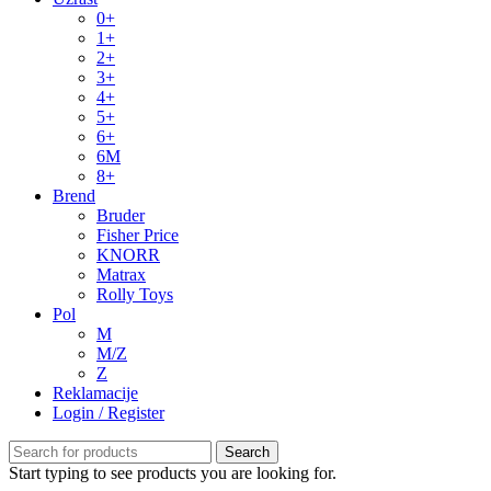
0+
1+
2+
3+
4+
5+
6+
6M
8+
Brend
Bruder
Fisher Price
KNORR
Matrax
Rolly Toys
Pol
M
M/Z
Z
Reklamacije
Login / Register
Search
Start typing to see products you are looking for.