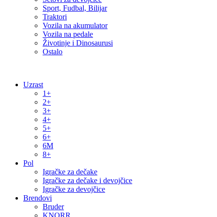
Sport, Fudbal, Bilijar
Traktori
Vozila na akumulator
Vozila na pedale
Životinje i Dinosaurusi
Ostalo
Uzrast
1+
2+
3+
4+
5+
6+
6M
8+
Pol
Igračke za dečake
Igračke za dečake i devojčice
Igračke za devojčice
Brendovi
Bruder
KNORR