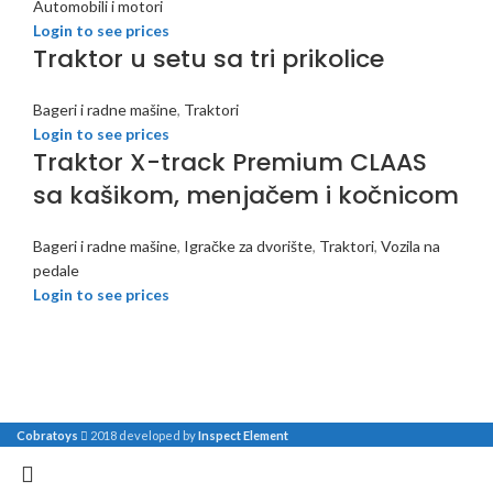
Automobili i motori
Login to see prices
Traktor u setu sa tri prikolice
Bageri i radne mašine
,
Traktori
Login to see prices
Traktor X-track Premium CLAAS
sa kašikom, menjačem i kočnicom
Bageri i radne mašine
,
Igračke za dvorište
,
Traktori
,
Vozila na
pedale
Login to see prices
Cobratoys
2018 developed by
Inspect Element