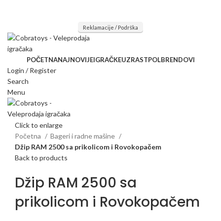
Mi radimo srdačno, stvaramo poverenje i negujemo dugoročnu
saradnju kod naših saradnika u želji da trajemo dugo...
Reklamacije / Podrška
POČETNA
NAJNOVIJE
IGRAČKE
UZRAST
POL
BRENDOVI
Login / Register
Search
Menu
Click to enlarge
Početna
Bageri i radne mašine
Džip RAM 2500 sa prikolicom i Rovokopačem
Back to products
Džip RAM 2500 sa
prikolicom i Rovokopačem