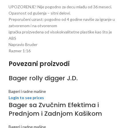
UPOZORENJE! Nije pogodno za decu mlađu od 36 meseci.
Opasnost od gušenja – sitni delovi.
Preporučeni uzrast: pogodno od 4 godine naviše za igranje u
zatvorenom i na otvorenom
igračka proizvedena od visokokvalitetne plastike kao što je
ABS
Napravio Bruder
Razmer 1:16
Povezani proizvodi
Bager rolly digger J.D.
Bageri i radne mašine
Login to see prices
Bager sa Zvučnim Efektima i
Prednjom i Zadnjom Kašikom
Bageri i radne mašine