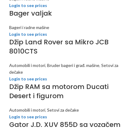
Login to see prices
Bager valjak
Bageri i radne mašine
Login to see prices
Džip Land Rover sa Mikro JCB
8010CTS
Automobili i motori
,
Bruder bageri i građ. mašine
,
Setovi za
dečake
Login to see prices
Džip RAM sa motorom Ducati
Desert i figurom
Automobili i motori
,
Setovi za dečake
Login to see prices
Gator J.D. XUV 855D sa vozačem