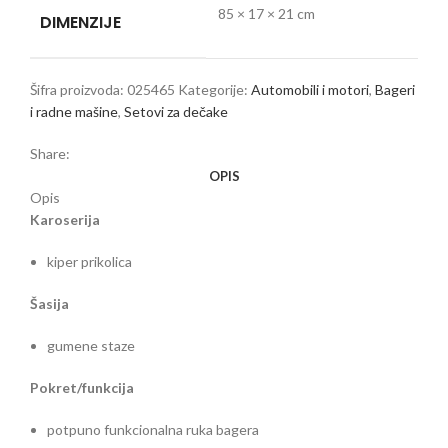
85 × 17 × 21 cm
DIMENZIJE
Šifra proizvoda:
025465
Kategorije:
Automobili i motori
,
Bageri
i radne mašine
,
Setovi za dečake
Share:
OPIS
Opis
Karoserija
kiper prikolica
Šasija
gumene staze
Pokret/funkcija
potpuno funkcionalna ruka bagera