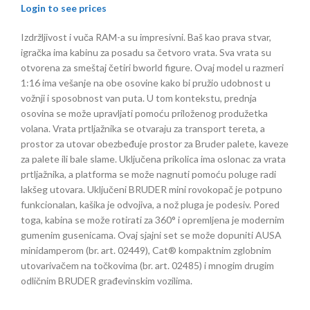
Login to see prices
Izdržljivost i vuča RAM-a su impresivni. Baš kao prava stvar,
igračka ima kabinu za posadu sa četvoro vrata. Sva vrata su
otvorena za smeštaj četiri bworld figure. Ovaj model u razmeri
1:16 ima vešanje na obe osovine kako bi pružio udobnost u
vožnji i sposobnost van puta. U tom kontekstu, prednja
osovina se može upravljati pomoću priloženog produžetka
volana. Vrata prtljažnika se otvaraju za transport tereta, a
prostor za utovar obezbeđuje prostor za Bruder palete, kaveze
za palete ili bale slame. Uključena prikolica ima oslonac za vrata
prtljažnika, a platforma se može nagnuti pomoću poluge radi
lakšeg utovara. Uključeni BRUDER mini rovokopač je potpuno
funkcionalan, kašika je odvojiva, a nož pluga je podesiv. Pored
toga, kabina se može rotirati za 360° i opremljena je modernim
gumenim gusenicama. Ovaj sjajni set se može dopuniti AUSA
minidamperom (br. art. 02449), Cat® kompaktnim zglobnim
utovarivačem na točkovima (br. art. 02485) i mnogim drugim
odličnim BRUDER građevinskim vozilima.