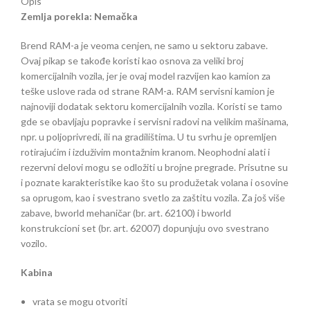
Opis
Zemlja porekla: Nemačka
Brend RAM-a je veoma cenjen, ne samo u sektoru zabave.
Ovaj pikap se takođe koristi kao osnova za veliki broj
komercijalnih vozila, jer je ovaj model razvijen kao kamion za
teške uslove rada od strane RAM-a. RAM servisni kamion je
najnoviji dodatak sektoru komercijalnih vozila. Koristi se tamo
gde se obavljaju popravke i servisni radovi na velikim mašinama,
npr. u poljoprivredi, ili na gradilištima. U tu svrhu je opremljen
rotirajućim i izduživim montažnim kranom. Neophodni alati i
rezervni delovi mogu se odložiti u brojne pregrade. Prisutne su
i poznate karakteristike kao što su produžetak volana i osovine
sa oprugom, kao i svestrano svetlo za zaštitu vozila. Za još više
zabave, bworld mehaničar (br. art. 62100) i bworld
konstrukcioni set (br. art. 62007) dopunjuju ovo svestrano
vozilo.
Kabina
vrata se mogu otvoriti