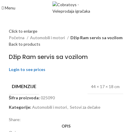
Menu
Click to enlarge
Početna
Automobili i motori
Džip Ram servis sa vozilom
Back to products
Džip Ram servis sa vozilom
Login to see prices
DIMENZIJE
44 × 17 × 18 cm
Šifra proizvoda:
025090
Kategorije:
Automobili i motori
,
Setovi za dečake
Share:
OPIS