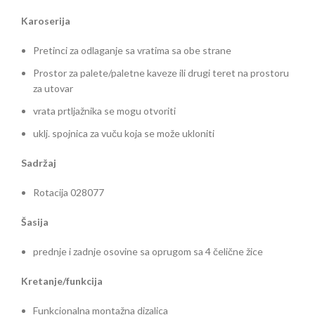
Karoserija
Pretinci za odlaganje sa vratima sa obe strane
Prostor za palete/paletne kaveze ili drugi teret na prostoru
za utovar
vrata prtljažnika se mogu otvoriti
uklj. spojnica za vuču koja se može ukloniti
Sadržaj
Rotacija 028077
Šasija
prednje i zadnje osovine sa oprugom sa 4 čelične žice
Kretanje/funkcija
Funkcionalna montažna dizalica