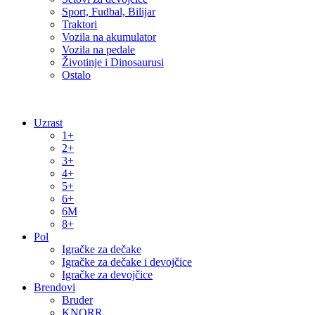
Sport, Fudbal, Bilijar
Traktori
Vozila na akumulator
Vozila na pedale
Životinje i Dinosaurusi
Ostalo
Uzrast
1+
2+
3+
4+
5+
6+
6M
8+
Pol
Igračke za dečake
Igračke za dečake i devojčice
Igračke za devojčice
Brendovi
Bruder
KNORR