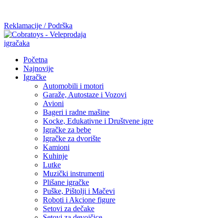
Mi radimo srdačno, stvaramo poverenje i negujemo dugoročnu
saradnju kod naših saradnika u želji da trajemo dugo...
Reklamacije / Podrška
Početna
Najnovije
Igračke
Automobili i motori
Garaže, Autostaze i Vozovi
Avioni
Bageri i radne mašine
Kocke, Edukativne i Društvene igre
Igračke za bebe
Igračke za dvorište
Kamioni
Kuhinje
Lutke
Muzički instrumenti
Plišane igračke
Puške, Pištolji i Mačevi
Roboti i Akcione figure
Setovi za dečake
Setovi za devojčice