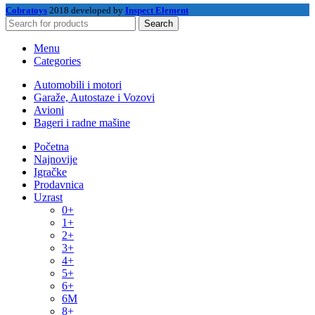
Cobratoys
2018 developed by
Inspect Element
Search
Menu
Categories
Automobili i motori
Garaže, Autostaze i Vozovi
Avioni
Bageri i radne mašine
Početna
Najnovije
Igračke
Prodavnica
Uzrast
0+
1+
2+
3+
4+
5+
6+
6M
8+