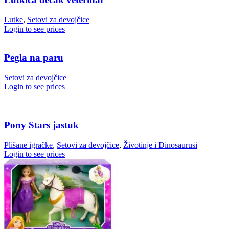
Lutke
,
Setovi za devojčice
Login to see prices
Pegla na paru
Setovi za devojčice
Login to see prices
Pony Stars jastuk
Plišane igračke
,
Setovi za devojčice
,
Životinje i Dinosaurusi
Login to see prices