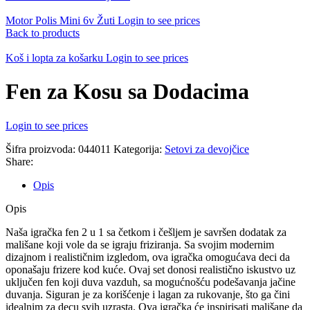
Motor Polis Mini 6v Žuti
Login to see prices
Back to products
Koš i lopta za košarku
Login to see prices
Fen za Kosu sa Dodacima
Login to see prices
Šifra proizvoda:
044011
Kategorija:
Setovi za devojčice
Share:
Opis
Opis
Naša igračka fen 2 u 1 sa četkom i češljem je savršen dodatak za
mališane koji vole da se igraju friziranja. Sa svojim modernim
dizajnom i realističnim izgledom, ova igračka omogućava deci da
oponašaju frizere kod kuće. Ovaj set donosi realistično iskustvo uz
uključen fen koji duva vazduh, sa mogućnošću podešavanja jačine
duvanja. Siguran je za korišćenje i lagan za rukovanje, što ga čini
idealnim za decu svih uzrasta. Ova igračka će inspirisati mališane da