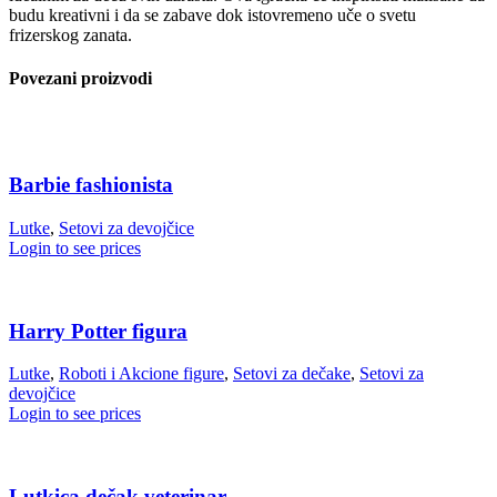
budu kreativni i da se zabave dok istovremeno uče o svetu
frizerskog zanata.
Povezani proizvodi
Barbie fashionista
Lutke
,
Setovi za devojčice
Login to see prices
Harry Potter figura
Lutke
,
Roboti i Akcione figure
,
Setovi za dečake
,
Setovi za
devojčice
Login to see prices
Lutkica dečak veterinar