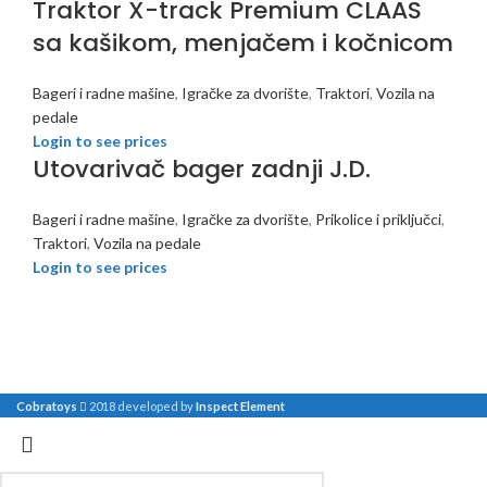
Traktor X-track Premium CLAAS
sa kašikom, menjačem i kočnicom
Bageri i radne mašine
,
Igračke za dvorište
,
Traktori
,
Vozila na
pedale
Login to see prices
Utovarivač bager zadnji J.D.
Bageri i radne mašine
,
Igračke za dvorište
,
Prikolice i priključci
,
Traktori
,
Vozila na pedale
Login to see prices
Cobratoys
2018 developed by
Inspect Element