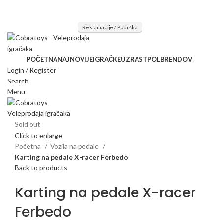
Mi radimo srdačno, stvaramo poverenje i negujemo dugoročnu
saradnju kod naših saradnika u želji da trajemo dugo...
Reklamacije / Podrška
POČETNA
NAJNOVIJE
IGRAČKE
UZRAST
POL
BRENDOVI
Login / Register
Search
Menu
Sold out
Click to enlarge
Početna
Vozila na pedale
Karting na pedale X-racer Ferbedo
Back to products
Karting na pedale X-racer
Ferbedo