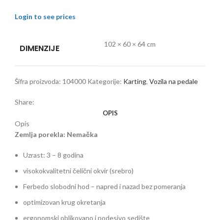
Login to see prices
102 × 60 × 64 cm
DIMENZIJE
Šifra proizvoda:
104000
Kategorije:
Karting
,
Vozila na pedale
Share:
OPIS
Opis
Zemlja porekla: Nemačka
Uzrast: 3 – 8 godina
visokokvalitetni čelični okvir (srebro)
Ferbedo slobodni hod – napred i nazad bez pomeranja
optimizovan krug okretanja
ergonomski oblikovano i podesivo sedište