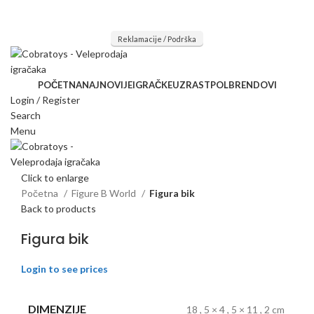
Mi radimo srdačno, stvaramo poverenje i negujemo dugoročnu
saradnju kod naših saradnika u želji da trajemo dugo...
Reklamacije / Podrška
POČETNA
NAJNOVIJE
IGRAČKE
UZRAST
POL
BRENDOVI
Login / Register
Search
Menu
Click to enlarge
Početna
Figure B World
Figura bik
Back to products
Figura bik
Login to see prices
DIMENZIJE
18
,
5 × 4
,
5 × 11
,
2 cm