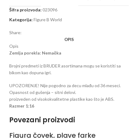
Šifra proizvoda:
023096
Kategorija:
Figure B World
Share:
OPIS
Opis
Zemlja porekla: Nemačka
Brojni predmeti iz BRUDER asortimana mogu se koristiti sa
bikom kao dopuna igri.
UPOZORENJE! Nije pogodno za decu mlađu od 36 meseci.
Opasnost od gušenja – sitni delovi.
proizveden od visokokvalitetne plastike kao što je ABS.
Razmer 1:16
Povezani proizvodi
Figura čovek, plave farke