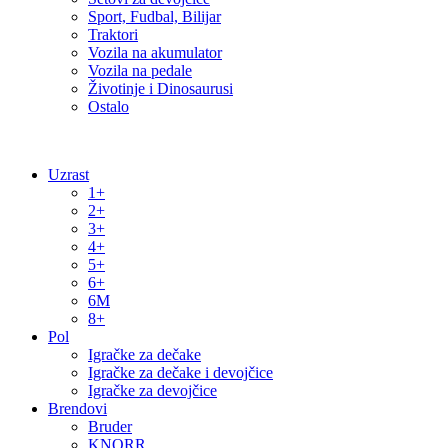
Sport, Fudbal, Bilijar
Traktori
Vozila na akumulator
Vozila na pedale
Životinje i Dinosaurusi
Ostalo
Uzrast
1+
2+
3+
4+
5+
6+
6M
8+
Pol
Igračke za dečake
Igračke za dečake i devojčice
Igračke za devojčice
Brendovi
Bruder
KNORR