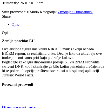
Dimenzije
26 × 7 × 17 cm
Šifra proizvoda:
034086
Kategorija:
Životinje i Dinosaurusi
Share:
Opis
Opis
Zemlja porekla: EU
Ova akciona figura ima veliki RIKAČI zvuk i akciju napada
BIČEM repom, za realističnu bitku. Deci je lako da aktiviraju ove
funkcije – oni samo pritiskaju područje kukova.
Pogledajte kako igra dinosaurusa postaje STVARNA! Pronađite
skriveni DNK kod i skenirajte ga bilo kojim pametnim uređajem da
biste pokrenuli opcije proširene stvarnosti u besplatnoj aplikaciji
Jurassic World Facts.
Povezani proizvodi
Dinosaurusi- mix