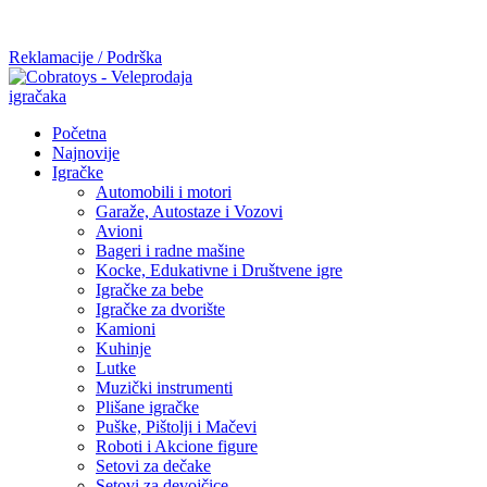
Mi radimo srdačno, stvaramo poverenje i negujemo dugoročnu
saradnju kod naših saradnika u želji da trajemo dugo...
Reklamacije / Podrška
Početna
Najnovije
Igračke
Automobili i motori
Garaže, Autostaze i Vozovi
Avioni
Bageri i radne mašine
Kocke, Edukativne i Društvene igre
Igračke za bebe
Igračke za dvorište
Kamioni
Kuhinje
Lutke
Muzički instrumenti
Plišane igračke
Puške, Pištolji i Mačevi
Roboti i Akcione figure
Setovi za dečake
Setovi za devojčice