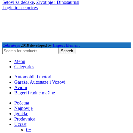
Setovi za dečake
,
Životinje i Dinosaurusi
Login to see prices
Cobratoys
2018 developed by
Inspect Element
Search
Menu
Categories
Automobili i motori
Garaže, Autostaze i Vozovi
Avioni
Bageri i radne mašine
Početna
Najnovije
Igračke
Prodavnica
Uzrast
0+