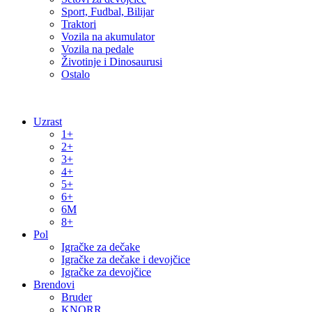
Sport, Fudbal, Bilijar
Traktori
Vozila na akumulator
Vozila na pedale
Životinje i Dinosaurusi
Ostalo
Uzrast
1+
2+
3+
4+
5+
6+
6M
8+
Pol
Igračke za dečake
Igračke za dečake i devojčice
Igračke za devojčice
Brendovi
Bruder
KNORR