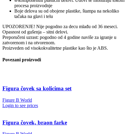
4-komponentni plastični delovi. Udovi se montiraju tokom
procesa proizvodnje
Boje delova su od obojene plastike, štampa na nekoliko
tačaka na glavi i telu
UPOZORENJE! Nije pogodno za decu mlađu od 36 meseci.
Opasnost od gušenja – sitni delovi.
Preporučeni uzrast: pogodno od 4 godine naviše za igranje u
zatvorenom i na otvorenom.
Proizveden od visokokvalitetne plastike kao što je ABS.
Povezani proizvodi
Figura čovek sa kolicima set
Figure B World
Login to see prices
Figura čovek, braon farke
Figure B World