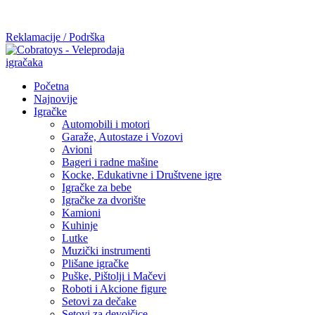
Mi radimo srdačno, stvaramo poverenje i negujemo dugoročnu
saradnju kod naših saradnika u želji da trajemo dugo...
Reklamacije / Podrška
Početna
Najnovije
Igračke
Automobili i motori
Garaže, Autostaze i Vozovi
Avioni
Bageri i radne mašine
Kocke, Edukativne i Društvene igre
Igračke za bebe
Igračke za dvorište
Kamioni
Kuhinje
Lutke
Muzički instrumenti
Plišane igračke
Puške, Pištolji i Mačevi
Roboti i Akcione figure
Setovi za dečake
Setovi za devojčice