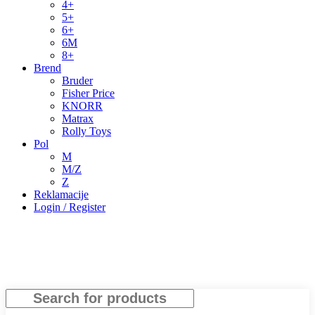
4+
5+
6+
6M
8+
Brend
Bruder
Fisher Price
KNORR
Matrax
Rolly Toys
Pol
M
M/Z
Z
Reklamacije
Login / Register