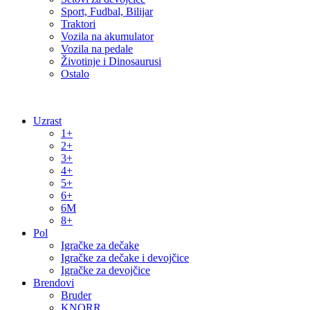
Sport, Fudbal, Bilijar
Traktori
Vozila na akumulator
Vozila na pedale
Životinje i Dinosaurusi
Ostalo
Uzrast
1+
2+
3+
4+
5+
6+
6M
8+
Pol
Igračke za dečake
Igračke za dečake i devojčice
Igračke za devojčice
Brendovi
Bruder
KNORR