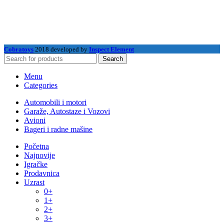
Cobratoys
2018 developed by
Inspect Element
Search
Menu
Categories
Automobili i motori
Garaže, Autostaze i Vozovi
Avioni
Bageri i radne mašine
Početna
Najnovije
Igračke
Prodavnica
Uzrast
0+
1+
2+
3+