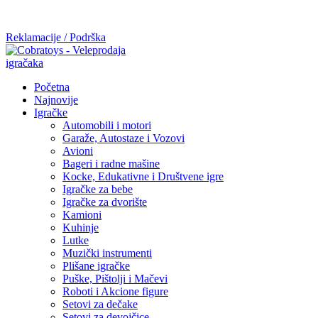
Mi radimo srdačno, stvaramo poverenje i negujemo dugoročnu
saradnju kod naših saradnika u želji da trajemo dugo...
Reklamacije / Podrška
Početna
Najnovije
Igračke
Automobili i motori
Garaže, Autostaze i Vozovi
Avioni
Bageri i radne mašine
Kocke, Edukativne i Društvene igre
Igračke za bebe
Igračke za dvorište
Kamioni
Kuhinje
Lutke
Muzički instrumenti
Plišane igračke
Puške, Pištolji i Mačevi
Roboti i Akcione figure
Setovi za dečake
Setovi za devojčice