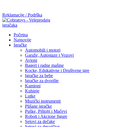
Mi radimo srdačno, stvaramo poverenje i negujemo dugoročnu
saradnju kod naših saradnika u želji da trajemo dugo...
Reklamacije / Podrška
Početna
Najnovije
Igračke
Automobili i motori
Garaže, Autostaze i Vozovi
Avioni
Bageri i radne mašine
Kocke, Edukativne i Društvene igre
Igračke za bebe
Igračke za dvorište
Kamioni
Kuhinje
Lutke
Muzički instrumenti
Plišane igračke
Puške, Pištolji i Mačevi
Roboti i Akcione figure
Setovi za dečake
Setovi za devojčice