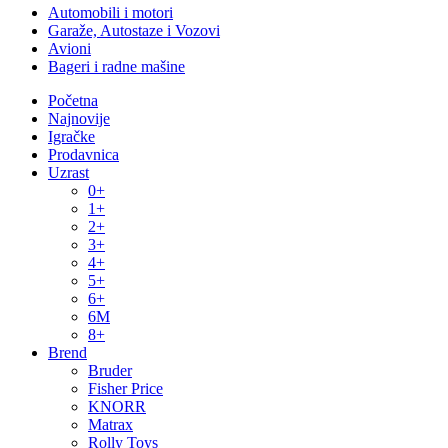
Automobili i motori
Garaže, Autostaze i Vozovi
Avioni
Bageri i radne mašine
Početna
Najnovije
Igračke
Prodavnica
Uzrast
0+
1+
2+
3+
4+
5+
6+
6M
8+
Brend
Bruder
Fisher Price
KNORR
Matrax
Rolly Toys