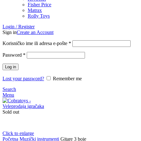
Fisher Price
Matrax
Rolly Toys
Login / Register
Sign in
Create an Account
Korisničko ime ili adresa e-pošte
*
Password
*
Log in
Lost your password?
Remember me
Search
Menu
Sold out
Click to enlarge
Početna
Muzički instrumenti
Gitare 3 boje