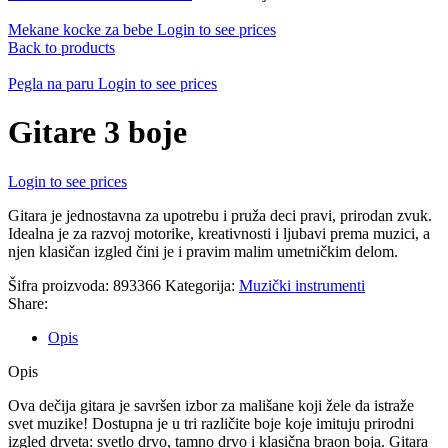
Mekane kocke za bebe
Login to see prices
Back to products
Pegla na paru
Login to see prices
Gitare 3 boje
Login to see prices
Gitara je jednostavna za upotrebu i pruža deci pravi, prirodan zvuk.
Idealna je za razvoj motorike, kreativnosti i ljubavi prema muzici, a
njen klasičan izgled čini je i pravim malim umetničkim delom.
Šifra proizvoda:
893366
Kategorija:
Muzički instrumenti
Share:
Opis
Opis
Ova dečija gitara je savršen izbor za mališane koji žele da istraže
svet muzike! Dostupna je u tri različite boje koje imituju prirodni
izgled drveta: svetlo drvo, tamno drvo i klasična braon boja. Gitara