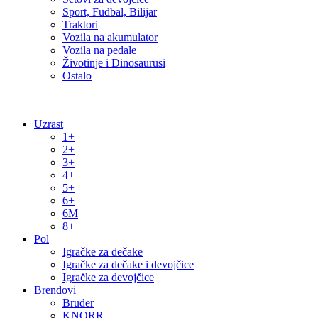
Sport, Fudbal, Bilijar
Traktori
Vozila na akumulator
Vozila na pedale
Životinje i Dinosaurusi
Ostalo
Uzrast
1+
2+
3+
4+
5+
6+
6M
8+
Pol
Igračke za dečake
Igračke za dečake i devojčice
Igračke za devojčice
Brendovi
Bruder
KNORR