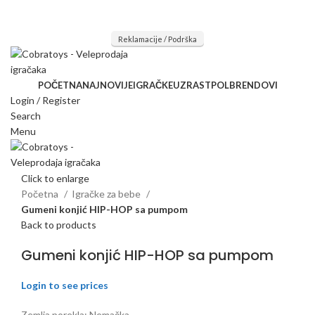
Mi radimo srdačno, stvaramo poverenje i negujemo dugoročnu
saradnju kod naših saradnika u želji da trajemo dugo...
Reklamacije / Podrška
POČETNA
NAJNOVIJE
IGRAČKE
UZRAST
POL
BRENDOVI
Login / Register
Search
Menu
Click to enlarge
Početna
Igračke za bebe
Gumeni konjić HIP-HOP sa pumpom
Back to products
Gumeni konjić HIP-HOP sa pumpom
Login to see prices
Zemlja porekla: Nemačka