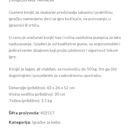
Gumeni konjić za skakanje predstavlja zabavnu i praktičnu
igračku namenjenu deci za igru kod kuće, na putovanju, u
igraonici ili vrtiću.
U cenu je uračunat konjić kao i ručna vazdušna pumpica za lako
naduvavanje. Izrađen je od kvalitetne gume, sa ergonomskim i
jedinstvenim dizajnom koji pruža udobnost i sigurnost tokom
igre.
Konjić je lagan, ali stabilan, sa nosivošću do 50 kg, što ga čini
dugotrajnim i pouzdanim za svakodnevnu upotrebu.
Dimenzije (približno): 63 x 26 x 52 cm
Visina sedišta (približno): 30 cm
Težina (približno): 1,5 kg
Šifra proizvoda:
402517
Kategorija:
Igračke za bebe