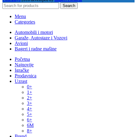
Search
Menu
Categories
Automobili i motori
Garaže, Autostaze i Vozovi
Avioni
Bageri i radne mašine
Početna
Najnovije
Igračke
Prodavnica
Uzrast
0+
1+
2+
3+
4+
5+
6+
6M
8+
Brend