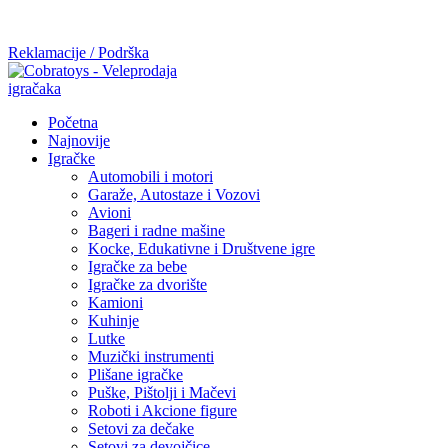
Mi radimo srdačno, stvaramo poverenje i negujemo dugoročnu
saradnju kod naših saradnika u želji da trajemo dugo...
Reklamacije / Podrška
Početna
Najnovije
Igračke
Automobili i motori
Garaže, Autostaze i Vozovi
Avioni
Bageri i radne mašine
Kocke, Edukativne i Društvene igre
Igračke za bebe
Igračke za dvorište
Kamioni
Kuhinje
Lutke
Muzički instrumenti
Plišane igračke
Puške, Pištolji i Mačevi
Roboti i Akcione figure
Setovi za dečake
Setovi za devojčice