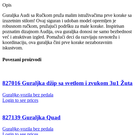
Opis
Guraljka Audi sa Ručkom pruža malim istraživačima prve korake sa
izuzetnim stilom! Ovaj siguran i udoban model opremljen je
robusnom ručkom, pružajući podršku za male korake. Inspirisan
poznatim dizajnom Audija, ova guraljka donosi ne samo bezbednost
već i atraktivan izgled. Pomažući deci da razvijaju ravnotežu i
koordinaciju, ova guraljka čini prve korake nezaboravnim
iskustvom.
Povezani proizvodi
827016 Guraljka džip sa svetlom i zvukom 3u1 Žuta
Guraljke-vozila bez pedala
Login to see prices
827139 Guraljka Quad
Guraljke-vozila bez pedala
Login to see prices