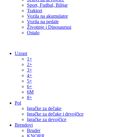
Sport, Fudbal, Bilijar
Traktori
Vozila na akumulator
Vozila na pedale
Životinje i Dinosaurusi
Ostalo
Uzrast
1+
2+
3+
4+
5+
6+
6M
8+
Pol
Igračke za dečake
Igračke za dečake i devojčice
Igračke za devojčice
Brendovi
Bruder
KNORR