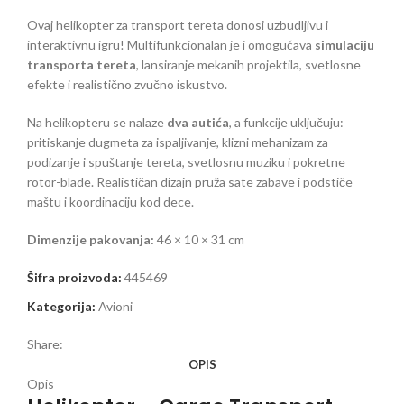
Ovaj helikopter za transport tereta donosi uzbudljivu i
interaktivnu igru! Multifunkcionalan je i omogućava
simulaciju
transporta tereta
, lansiranje mekanih projektila, svetlosne
efekte i realistično zvučno iskustvo.
Na helikopteru se nalaze
dva autića
, a funkcije uključuju:
pritiskanje dugmeta za ispaljivanje, klizni mehanizam za
podizanje i spuštanje tereta, svetlosnu muziku i pokretne
rotor-blade. Realističan dizajn pruža sate zabave i podstiče
maštu i koordinaciju kod dece.
Dimenzije pakovanja:
46 × 10 × 31 cm
Šifra proizvoda:
445469
Kategorija:
Avioni
Share:
OPIS
Opis