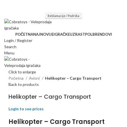
Mi radimo srdačno, stvaramo poverenje i negujemo dugoročnu
saradnju kod naših saradnika u želji da trajemo dugo...
Reklamacije / Podrška
POČETNA
NAJNOVIJE
IGRAČKE
UZRAST
POL
BRENDOVI
Login / Register
Search
Menu
Click to enlarge
Početna
Avioni
Helikopter – Cargo Transport
Back to products
Helikopter – Cargo Transport
Login to see prices
Helikopter – Cargo Transport