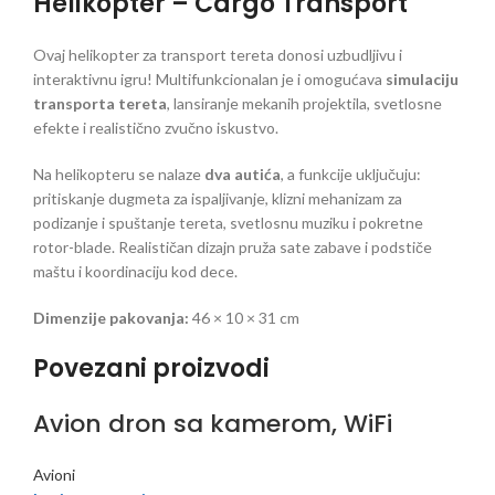
Helikopter – Cargo Transport
Ovaj helikopter za transport tereta donosi uzbudljivu i
interaktivnu igru! Multifunkcionalan je i omogućava
simulaciju
transporta tereta
, lansiranje mekanih projektila, svetlosne
efekte i realistično zvučno iskustvo.
Na helikopteru se nalaze
dva autića
, a funkcije uključuju:
pritiskanje dugmeta za ispaljivanje, klizni mehanizam za
podizanje i spuštanje tereta, svetlosnu muziku i pokretne
rotor-blade. Realističan dizajn pruža sate zabave i podstiče
maštu i koordinaciju kod dece.
Dimenzije pakovanja:
46 × 10 × 31 cm
Povezani proizvodi
Avion dron sa kamerom, WiFi
Avioni