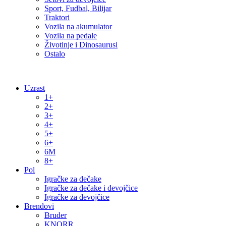
Sport, Fudbal, Bilijar
Traktori
Vozila na akumulator
Vozila na pedale
Životinje i Dinosaurusi
Ostalo
Uzrast
1+
2+
3+
4+
5+
6+
6M
8+
Pol
Igračke za dečake
Igračke za dečake i devojčice
Igračke za devojčice
Brendovi
Bruder
KNORR