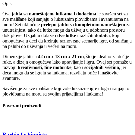
Opis
Ova
jahta sa nameštajem, lutkama i dodacima
je savršen set za
sve mališane koji sanjaju o luksuznim plovidbama i avanturama na
moru! Set uključuje
prelepu jahtu
sa
kompletnim nameštajem
za
unutrašnjost, tako da lutke mogu da uživaju u udobnom prostoru
dok plove. Uz jahtu dolaze i
dve lutke
i različiti
dodatci
, koji
omogućavaju deci da kreiraju raznovrsne scenarije igre, od sunčanja
na palubi do uživanja u večeri na moru.
Dimenzije jahti su
42 cm x 18 cm x 21 cm
, što je idealno za dečije
ruke, a dizajn omogućava lako upravljanje i igru. Ovaj set pomaže u
razvoju
kreativnosti
,
fine motorike
, kao i
socijalnih veština
, jer
deca mogu da se igraju sa lutkama, razvijaju priče i maštovite
avanture.
Savršen je za sve mališane koji vole luksuzne igre uloga i sanjaju o
plovidbama na moru sa svojim prijateljima i lutkama!
Povezani proizvodi
Barbie fashionista