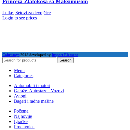
Princeza Zlatokosa sa Maksimusom
Lutke
,
Setovi za devojčice
Login to see prices
Cobratoys
2018 developed by
Inspect Element
Search
Menu
Categories
Automobili i motori
Garaže, Autostaze i Vozovi
Avioni
Bageri i radne mašine
Početna
Najnovije
Igračke
Prodavnica