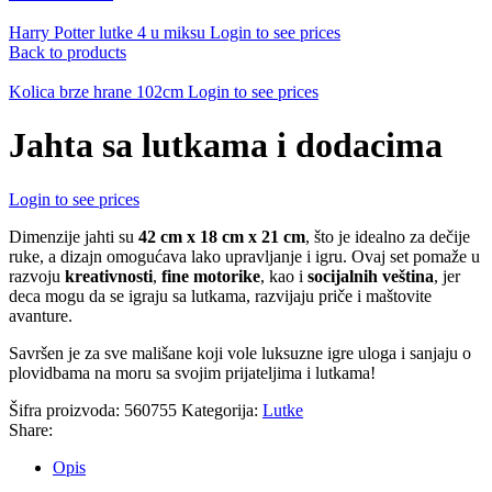
Harry Potter lutke 4 u miksu
Login to see prices
Back to products
Kolica brze hrane 102cm
Login to see prices
Jahta sa lutkama i dodacima
Login to see prices
Dimenzije jahti su
42 cm x 18 cm x 21 cm
, što je idealno za dečije
ruke, a dizajn omogućava lako upravljanje i igru. Ovaj set pomaže u
razvoju
kreativnosti
,
fine motorike
, kao i
socijalnih veština
, jer
deca mogu da se igraju sa lutkama, razvijaju priče i maštovite
avanture.
Savršen je za sve mališane koji vole luksuzne igre uloga i sanjaju o
plovidbama na moru sa svojim prijateljima i lutkama!
Šifra proizvoda:
560755
Kategorija:
Lutke
Share:
Opis