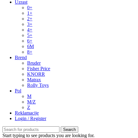
Uzrast
0+
1+
2+
3+
4+
5+
6+
6M
8+
Brend
Bruder
Fisher Price
KNORR
Matrax
Rolly Toys
Pol
M
M/Z
Z
Reklamacije
Login / Register
Search
Start typing to see products you are looking for.