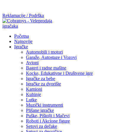
Mi radimo srdačno, stvaramo poverenje i negujemo dugoročnu
saradnju kod naših saradnika u želji da trajemo dugo...
Reklamacije / Podrška
Početna
Najnovije
Igračke
Automobili i motori
Garaže, Autostaze i Vozovi
Avioni
Bageri i radne mašine
Kocke, Edukativne i Društvene igre
Igračke za bebe
Igračke za dvorište
Kamioni
Kuhinje
Lutke
Muzički instrumenti
Plišane igračke
Puške, Pištolji i Mačevi
Roboti i Akcione figure
Setovi za dečake
Setovi za devojčice