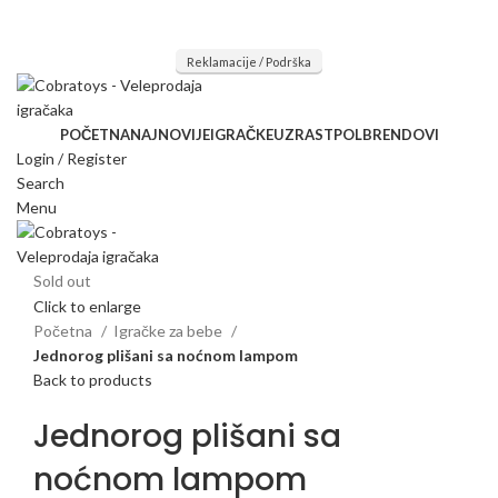
Mi radimo srdačno, stvaramo poverenje i negujemo dugoročnu
saradnju kod naših saradnika u želji da trajemo dugo...
Reklamacije / Podrška
POČETNA
NAJNOVIJE
IGRAČKE
UZRAST
POL
BRENDOVI
Login / Register
Search
Menu
Sold out
Click to enlarge
Početna
Igračke za bebe
Jednorog plišani sa noćnom lampom
Back to products
Jednorog plišani sa
noćnom lampom