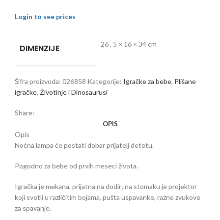
Login to see prices
26
,
5 × 16 × 34 cm
DIMENZIJE
Šifra proizvoda:
026858
Kategorije:
Igračke za bebe
,
Plišane
igračke
,
Životinje i Dinosaurusi
Share:
OPIS
Opis
Noćna lampa će postati dobar prijatelj detetu.
Pogodno za bebe od prvih meseci života.
Igračka je mekana, prijatna na dodir; na stomaku je projektor
koji svetli u različitim bojama, pušta uspavanke, razne zvukove
za spavanje.