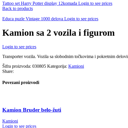
Tattoo set Harry Potter display 12komada
Login to see prices
Back to products
Educa puzle Vintage 1000 delova
Login to see prices
Kamion sa 2 vozila i figurom
Login to see prices
Transporter vozila. Vozila sa slobodnim točkovima i pokretnim delovim
Šifra proizvoda:
030805
Kategorija:
Kamioni
Share:
Povezani proizvodi
Kamion Bruder belo-žuti
Kamioni
Login to see prices