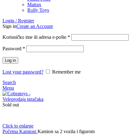
Matrax
Rolly Toys
Login / Register
Sign in
Create an Account
Korisničko ime ili adresa e-pošte
*
Password
*
Log in
Lost your password?
Remember me
Search
Menu
Sold out
Click to enlarge
Početna
Kamioni
Kamion sa 2 vozila i figurom