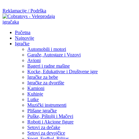
Mi radimo srdačno, stvaramo poverenje i negujemo dugoročnu sar
Reklamacije / Podrška
Početna
Najnovije
Igračke
Automobili i motori
Garaže, Autostaze i Vozovi
Avioni
Bageri i radne mašine
Kocke, Edukativne i Društvene igre
Igračke za bebe
Igračke za dvorište
Kamioni
Kuhinje
Lutke
Muzički instrumenti
Plišane igračke
Puške, Pištolji i Mačevi
Roboti i Akcione figure
Setovi za dečake
Setovi za devojčice
Sport, Fudbal, Bilijar