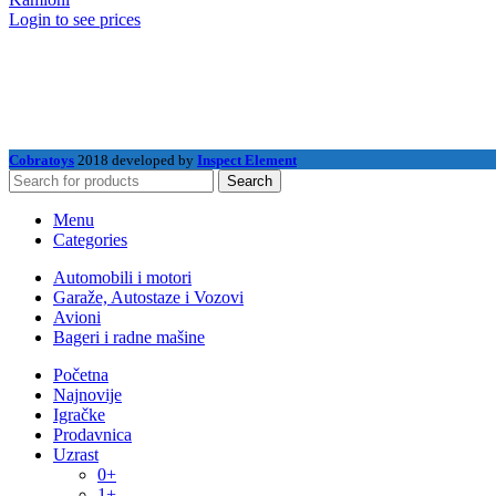
Login to see prices
Cobratoys
2018 developed by
Inspect Element
Search
Menu
Categories
Automobili i motori
Garaže, Autostaze i Vozovi
Avioni
Bageri i radne mašine
Početna
Najnovije
Igračke
Prodavnica
Uzrast
0+
1+