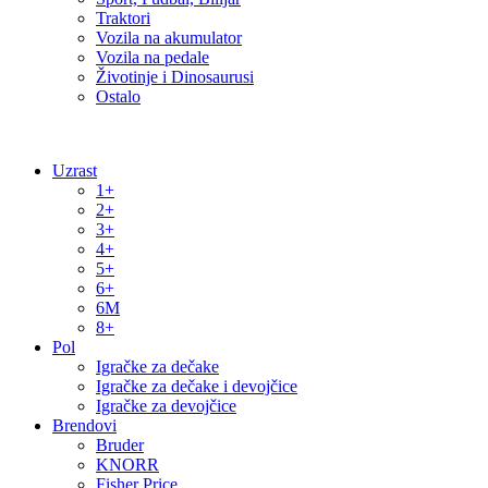
Traktori
Vozila na akumulator
Vozila na pedale
Životinje i Dinosaurusi
Ostalo
Uzrast
1+
2+
3+
4+
5+
6+
6M
8+
Pol
Igračke za dečake
Igračke za dečake i devojčice
Igračke za devojčice
Brendovi
Bruder
KNORR
Fisher Price