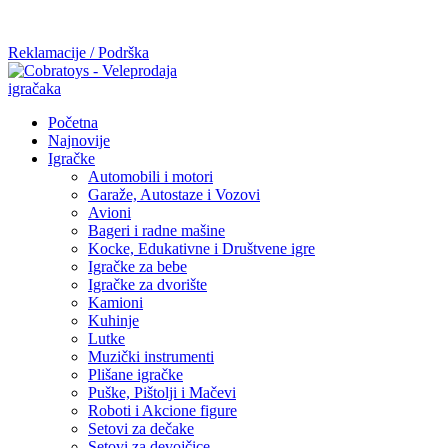
Mi radimo srdačno, stvaramo poverenje i negujemo dugoročnu
saradnju kod naših saradnika u želji da trajemo dugo...
Reklamacije / Podrška
Početna
Najnovije
Igračke
Automobili i motori
Garaže, Autostaze i Vozovi
Avioni
Bageri i radne mašine
Kocke, Edukativne i Društvene igre
Igračke za bebe
Igračke za dvorište
Kamioni
Kuhinje
Lutke
Muzički instrumenti
Plišane igračke
Puške, Pištolji i Mačevi
Roboti i Akcione figure
Setovi za dečake
Setovi za devojčice