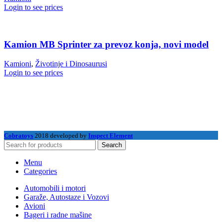
Login to see prices
Kamion MB Sprinter za prevoz konja, novi model
Kamioni
,
Životinje i Dinosaurusi
Login to see prices
Cobratoys
2018 developed by
Inspect Element
Search
Menu
Categories
Automobili i motori
Garaže, Autostaze i Vozovi
Avioni
Bageri i radne mašine