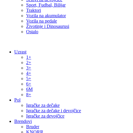
Sport, Fudbal, Bilijar
Traktori
Vozila na akumulator
Vozila na pedale
Životinje i Dinosaurusi
Ostalo
Uzrast
1+
2+
3+
4+
5+
6+
6M
8+
Pol
Igračke za dečake
Igračke za dečake i devojčice
Igračke za devojčice
Brendovi
Bruder
KNORR