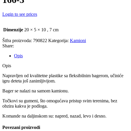
Login to see prices
Dimenzije
20 × 5 × 10
,
7 cm
Šifra proizvoda:
790822
Kategorija:
Kamioni
Share:
Opis
Opis
Napravljen od kvalitetne plastike sa fleksibilnim bagerom, učiniće
igru deteta još zanimljivijom.
Bager se nalazi na samom kamionu.
Točkovi su gumeni, što omogućava pristup svim terenima, bez
obzira kakva je podloga.
Komande na daljinskom su: napred, nazad, levo i desno.
Povezani proizvodi