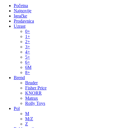
Početna
Najnovije
Igračke
Prodavnica
Uzrast
0+
1+
2+
3+
4+
5+
6+
6M
8+
Brend
Bruder
Fisher Price
KNORR
Matrax
Rolly Toys
Pol
M
M/Z
Z