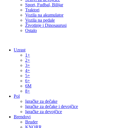
Sport, Fudbal, Bilijar
Traktori
Vozila na akumulator
Vozila na pedale
Životinje i Dinosaurusi
Ostalo
Uzrast
1+
2+
3+
4+
5+
6+
6M
8+
Pol
Igračke za dečake
Igračke za dečake i devojčice
Igračke za devojčice
Brendovi
Bruder
KNORR