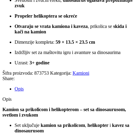
Svetlosni i zvučni efekti,
dinosaurus oglašava prepoznatljiv
zvuk
Propeler helikoptera se okreće
Otvaraju se vrata kamiona i kaveza
, prikolica se
skida i
kači na kamion
Dimenzije kompleta:
59 × 13.5 × 23.5 cm
Izdržljiv set za maštovitu igru i avanture sa dinosaurima
Uzrast:
3+ godine
Šifra proizvoda:
873753
Kategorija:
Kamioni
Share:
Opis
Opis
Kamion sa prikolicom i helikopterom – set sa dinosaurusom,
svetlom i zvukom
Set uključuje
kamion sa prikolicom
,
helikopter
i
kavez sa
dinosaurusom