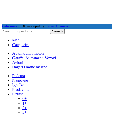
Cobratoys
2018 developed by
Inspect Element
Search
Menu
Categories
Automobili i motori
Garaže, Autostaze i Vozovi
Avioni
Bageri i radne mašine
Početna
Najnovije
Igračke
Prodavnica
Uzrast
0+
1+
2+
3+