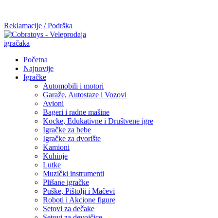
Mi radimo srdačno, stvaramo poverenje i negujemo dugoročnu
saradnju kod naših saradnika u želji da trajemo dugo...
Reklamacije / Podrška
Početna
Najnovije
Igračke
Automobili i motori
Garaže, Autostaze i Vozovi
Avioni
Bageri i radne mašine
Kocke, Edukativne i Društvene igre
Igračke za bebe
Igračke za dvorište
Kamioni
Kuhinje
Lutke
Muzički instrumenti
Plišane igračke
Puške, Pištolji i Mačevi
Roboti i Akcione figure
Setovi za dečake
Setovi za devojčice