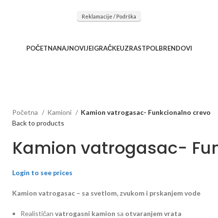
očnu saradnju kod naših saradnika u želji da trajemo dugo...
Reklamacije / Podrška
POČETNA
NAJNOVIJE
IGRAČKE
UZRAST
POL
BRENDOVI
Početna
Kamioni
Kamion vatrogasac- Funkcionalno crevo
Back to products
Kamion vatrogasac- Fun
Login to see prices
Kamion vatrogasac – sa svetlom, zvukom i prskanjem vode
Realističan
vatrogasni kamion
sa
otvaranjem vrata