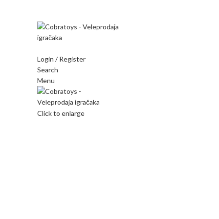
Mi radimo srdačno, stvaramo poverenje i negujemo dugor
Login / Register
Search
Menu
Click to enlarge