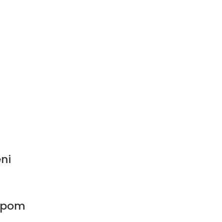
ni
mpom