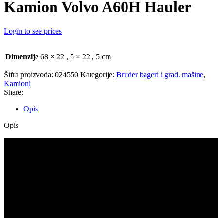
Kamion Volvo A60H Hauler
Login to see prices
Dimenzije
68 × 22
,
5 × 22
,
5 cm
Šifra proizvoda:
024550
Kategorije:
Bruder bageri i građ. mašine
,
Kamioni
Share:
Opis
Opis