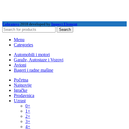
Cobratoys
2018 developed by
Inspect Element
Search
Menu
Categories
Automobili i motori
Garaže, Autostaze i Vozovi
Avioni
Bageri i radne mašine
Početna
Najnovije
Igračke
Prodavnica
Uzrast
0+
1+
2+
3+
4+