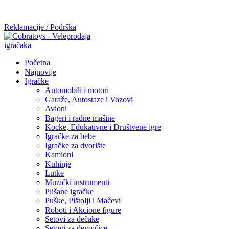
Mi radimo srdačno, stvaramo poverenje i negujemo dugoročnu
saradnju kod naših saradnika u želji da trajemo dugo...
Reklamacije / Podrška
Početna
Najnovije
Igračke
Automobili i motori
Garaže, Autostaze i Vozovi
Avioni
Bageri i radne mašine
Kocke, Edukativne i Društvene igre
Igračke za bebe
Igračke za dvorište
Kamioni
Kuhinje
Lutke
Muzički instrumenti
Plišane igračke
Puške, Pištolji i Mačevi
Roboti i Akcione figure
Setovi za dečake
Setovi za devojčice