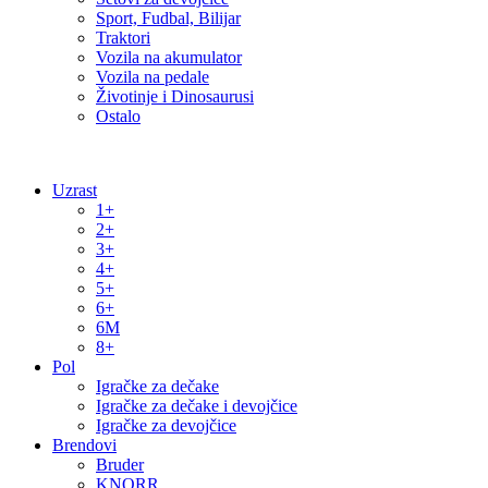
Sport, Fudbal, Bilijar
Traktori
Vozila na akumulator
Vozila na pedale
Životinje i Dinosaurusi
Ostalo
Uzrast
1+
2+
3+
4+
5+
6+
6M
8+
Pol
Igračke za dečake
Igračke za dečake i devojčice
Igračke za devojčice
Brendovi
Bruder
KNORR