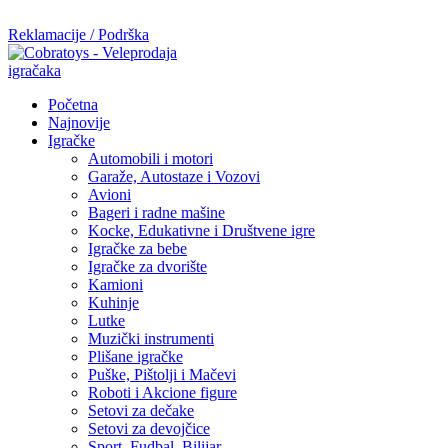
Mi radimo srdačno, stvaramo poverenje i negujemo dugoročnu sar
Reklamacije / Podrška
Početna
Najnovije
Igračke
Automobili i motori
Garaže, Autostaze i Vozovi
Avioni
Bageri i radne mašine
Kocke, Edukativne i Društvene igre
Igračke za bebe
Igračke za dvorište
Kamioni
Kuhinje
Lutke
Muzički instrumenti
Plišane igračke
Puške, Pištolji i Mačevi
Roboti i Akcione figure
Setovi za dečake
Setovi za devojčice
Sport, Fudbal, Bilijar