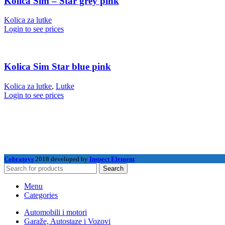
Kolica Sim – Star grey pink
Kolica za lutke
Login to see prices
Kolica Sim Star blue pink
Kolica za lutke
,
Lutke
Login to see prices
Cobratoys
2018 developed by
Inspect Element
Search
Menu
Categories
Automobili i motori
Garaže, Autostaze i Vozovi