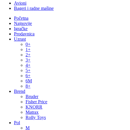
Avioni
Bageri i radne mašine
Početna
Najnovije
Igračke
Prodavnica
Uzrast
0+
1+
2+
3+
4+
5+
6+
6M
8+
Brend
Bruder
Fisher Price
KNORR
Matrax
Rolly Toys
Pol
M