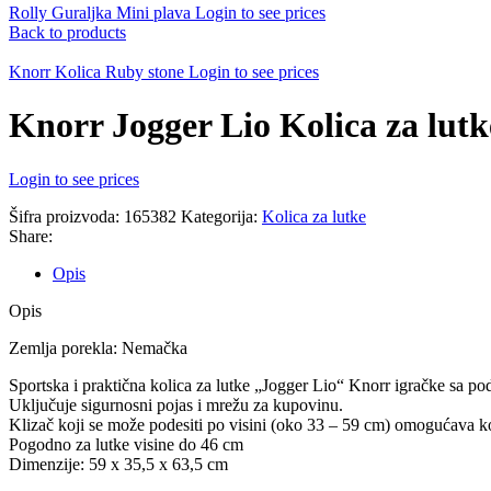
Rolly Guraljka Mini plava
Login to see prices
Back to products
Knorr Kolica Ruby stone
Login to see prices
Knorr Jogger Lio Kolica za lutk
Login to see prices
Šifra proizvoda:
165382
Kategorija:
Kolica za lutke
Share:
Opis
Opis
Zemlja porekla: Nemačka
Sportska i praktična kolica za lutke „Jogger Lio“ Knorr igračke sa p
Uključuje sigurnosni pojas i mrežu za kupovinu.
Klizač koji se može podesiti po visini (oko 33 – 59 cm) omogućava 
Pogodno za lutke visine do 46 cm
Dimenzije: 59 x 35,5 x 63,5 cm