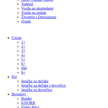
Traktori
Vozila na akumulator
Vozila na pedale
Životinje i Dinosaurusi
Ostalo
Uzrast
1+
2+
3+
4+
5+
6+
6M
8+
Pol
Igračke za dečake
Igračke za dečake i devojčice
Igračke za devojčice
Brendovi
Bruder
KNORR
Fisher Price