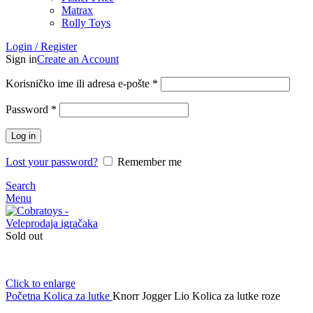
Matrax
Rolly Toys
Login / Register
Sign in
Create an Account
Korisničko ime ili adresa e-pošte
*
Password
*
Log in
Lost your password?
Remember me
Search
Menu
Sold out
Click to enlarge
Početna
Kolica za lutke
Knorr Jogger Lio Kolica za lutke roze