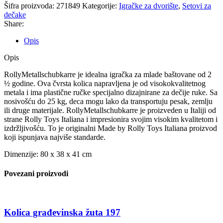
Šifra proizvoda:
271849
Kategorije:
Igračke za dvorište
,
Setovi za
dečake
Share:
Opis
Opis
RollyMetallschubkarre je idealna igračka za mlade baštovane od 2
½ godine. Ova čvrsta kolica napravljena je od visokokvalitetnog
metala i ima plastične ručke specijalno dizajnirane za dečije ruke. Sa
nosivošću do 25 kg, deca mogu lako da transportuju pesak, zemlju
ili druge materijale. RollyMetallschubkarre je proizveden u Italiji od
strane Rolly Toys Italiana i impresionira svojim visokim kvalitetom i
izdržljivošću. To je originalni Made by Rolly Toys Italiana proizvod
koji ispunjava najviše standarde.
Dimenzije: 80 x 38 x 41 cm
Povezani proizvodi
Kolica građevinska žuta 197