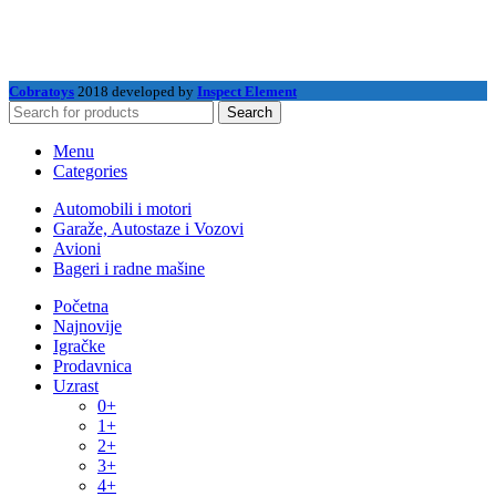
Cobratoys
2018 developed by
Inspect Element
Search
Menu
Categories
Automobili i motori
Garaže, Autostaze i Vozovi
Avioni
Bageri i radne mašine
Početna
Najnovije
Igračke
Prodavnica
Uzrast
0+
1+
2+
3+
4+