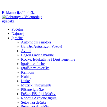
Mi radimo srdačno, stvaramo poverenje i negujemo dugoročnu
saradnju kod naših saradnika u želji da trajemo dugo...
Reklamacije / Podrška
Početna
Najnovije
Igračke
Automobili i motori
Garaže, Autostaze i Vozovi
Avioni
Bageri i radne mašine
Kocke, Edukativne i Društvene igre
Igračke za bebe
Igračke za dvorište
Kamioni
Kuhinje
Lutke
Muzički instrumenti
Plišane igračke
Puške, Pištolji i Mačevi
Roboti i Akcione figure
Setovi za dečake
Setovi za devojčice