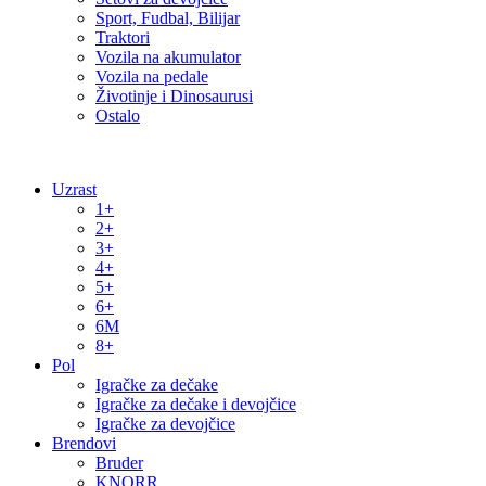
Sport, Fudbal, Bilijar
Traktori
Vozila na akumulator
Vozila na pedale
Životinje i Dinosaurusi
Ostalo
Uzrast
1+
2+
3+
4+
5+
6+
6M
8+
Pol
Igračke za dečake
Igračke za dečake i devojčice
Igračke za devojčice
Brendovi
Bruder
KNORR