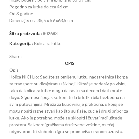
Pogodno za lutke do cca 46 cm
Od 3 godine
Dimenzije: cca 35,5 x 59 x63,5 cm
Šifra proizvoda:
802683
Kategorija:
Kolica za lutke
Share:
OPIS
Opis
Kolica NICI Lio: Sedište za omiljenu lutku, nadstrešnica i korpa
za transport su dizajnirani u šik boji. Klizač je podesiv po visini,
tako da kolica za lutke mogu da rastu sa decom i da ih prate
dugo. Sigurnosni pojas se koristi da bi lutka bila bezbedna na
svim putovanjima. Mreža za kupovinu je praktična, u kojoj se
mogu nositi razne stvari kao što su flaše, cucle i drugi pribor za
lutke. Ako je potrebno, može se sklopiti i čuvati radi uštede
prostora. Sa knorr igračkama društvene veštine, osećaj
odgovornosti i slobodna igra se promovišu u ranom uzrastu.