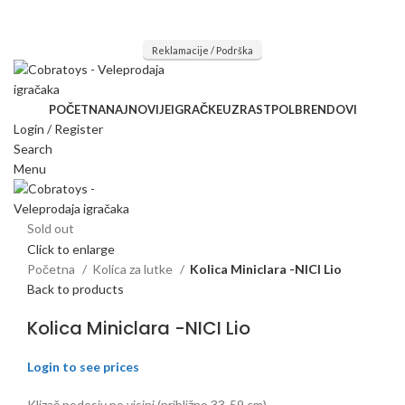
Mi radimo srdačno, stvaramo poverenje i negujemo dugoročnu
saradnju kod naših saradnika u želji da trajemo dugo...
Reklamacije / Podrška
POČETNA
NAJNOVIJE
IGRAČKE
UZRAST
POL
BRENDOVI
Login / Register
Search
Menu
Sold out
Click to enlarge
Početna
Kolica za lutke
Kolica Miniclara -NICI Lio
Back to products
Kolica Miniclara -NICI Lio
Login to see prices
Klizač podesiv po visini (približno 33-59 cm)