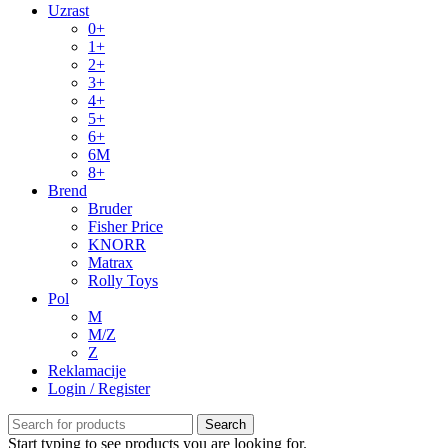
Uzrast
0+
1+
2+
3+
4+
5+
6+
6M
8+
Brend
Bruder
Fisher Price
KNORR
Matrax
Rolly Toys
Pol
M
M/Z
Z
Reklamacije
Login / Register
Search
Start typing to see products you are looking for.