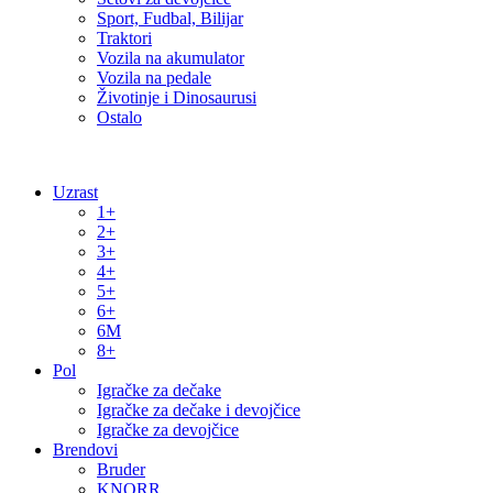
Sport, Fudbal, Bilijar
Traktori
Vozila na akumulator
Vozila na pedale
Životinje i Dinosaurusi
Ostalo
Uzrast
1+
2+
3+
4+
5+
6+
6M
8+
Pol
Igračke za dečake
Igračke za dečake i devojčice
Igračke za devojčice
Brendovi
Bruder
KNORR