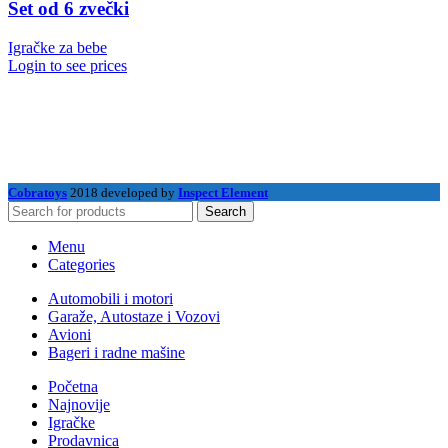
Set od 6 zvečki
Igračke za bebe
Login to see prices
Cobratoys
2018 developed by
Inspect Element
Search
Menu
Categories
Automobili i motori
Garaže, Autostaze i Vozovi
Avioni
Bageri i radne mašine
Početna
Najnovije
Igračke
Prodavnica