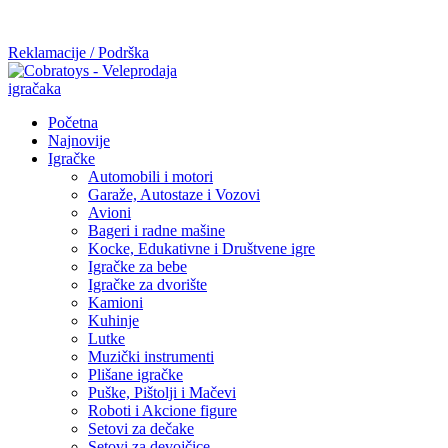
Mi radimo srdačno, stvaramo poverenje i negujemo dugoročnu
saradnju kod naših saradnika u želji da trajemo dugo...
Reklamacije / Podrška
Početna
Najnovije
Igračke
Automobili i motori
Garaže, Autostaze i Vozovi
Avioni
Bageri i radne mašine
Kocke, Edukativne i Društvene igre
Igračke za bebe
Igračke za dvorište
Kamioni
Kuhinje
Lutke
Muzički instrumenti
Plišane igračke
Puške, Pištolji i Mačevi
Roboti i Akcione figure
Setovi za dečake
Setovi za devojčice