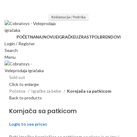
Mi radimo srdačno, stvaramo poverenje i negujemo dugoročnu
saradnju kod naših saradnika u želji da trajemo dugo...
Reklamacije / Podrška
POČETNA
NAJNOVIJE
IGRAČKE
UZRAST
POL
BRENDOVI
Login / Register
Search
Menu
Sold out
Click to enlarge
Početna
Igračke za bebe
Kornjača sa patkicom
Back to products
Kornjača sa patkicom
Login to see prices
Bebi igračka kornjačica sa patkicom
savršena je za igru i