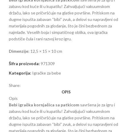
zabavu kod kuće ili u kupatilu! Zahvaljujući vakuumskom
držaču, lako se pričvršćuje na glatke površine. Pritiskom na
dugme ispušta zabavan “bibi” zvuk, a delovi su napravljeni od
materijala pogodnih za glodanje, što je čini bezbednom za
najmlađe. Veselih boja i simpatičnog oblika, ova igračka
podstiče čula i rani razvoj kroz igru.
Dimenzije:
12,5 × 15 × 10 cm
Šifra proizvoda:
971309
Kategorija:
Igračke za bebe
Share:
OPIS
Opis
Bebi igračka kornjačica sa patkicom
savršena je za igru i
zabavu kod kuće ili u kupatilu! Zahvaljujući vakuumskom
držaču, lako se pričvršćuje na glatke površine. Pritiskom na
dugme ispušta zabavan “bibi” zvuk, a delovi su napravljeni od
materijala pogodnih za glodanje, što je čini bezbednom za