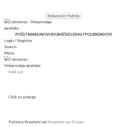
Mi radimo srdačno, stvaramo poverenje i negujemo dugoročnu
saradnju kod naših saradnika u želji da trajemo dugo...
Reklamacije / Podrška
POČETNA
NAJNOVIJE
IGRAČKE
UZRAST
POL
BRENDOVI
Login / Register
Search
Menu
Sold out
Click to enlarge
Početna
Kreativni set
Kreativni set Frozen