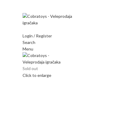
Mi radimo srdačno, stvaramo poverenje i negujemo dugor
Login / Register
Search
Menu
Sold out
Click to enlarge