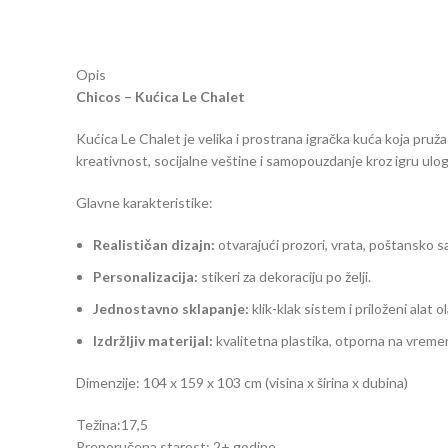
Opis
Chicos – Kućica Le Chalet
Kućica Le Chalet je velika i prostrana igračka kuća koja pruža 
kreativnost, socijalne veštine i samopouzdanje kroz igru ulog
Glavne karakteristike:
Realističan dizajn:
otvarajući prozori, vrata, poštansko sa
Personalizacija:
stikeri za dekoraciju po želji.
Jednostavno sklapanje:
klik-klak sistem i priloženi alat 
Izdržljiv materijal:
kvalitetna plastika, otporna na vremen
Dimenzije: 104 x 159 x 103 cm (visina x širina x dubina)
Težina:17,5
Preporučena starost: 2+ godine