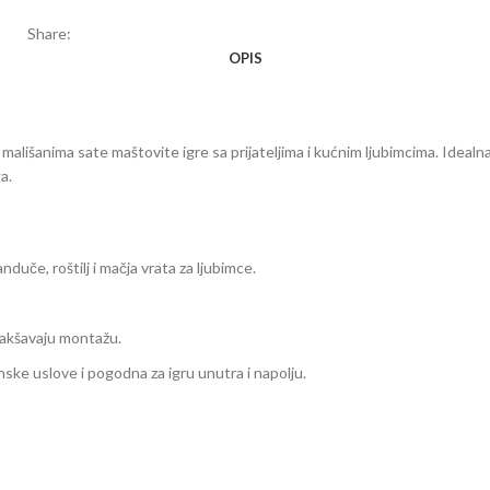
Share:
OPIS
mališanima sate maštovite igre sa prijateljima i kućnim ljubimcima. Idealna 
a.
nduče, roštilj i mačja vrata za ljubimce.
olakšavaju montažu.
ske uslove i pogodna za igru unutra i napolju.