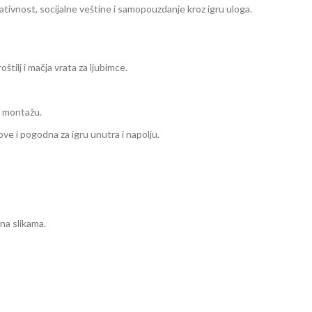
reativnost, socijalne veštine i samopouzdanje kroz igru uloga.
štilj i mačja vrata za ljubimce.
ju montažu.
ve i pogodna za igru unutra i napolju.
na slikama.