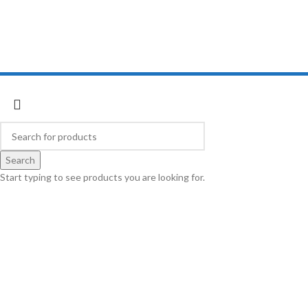
Cobratoys
2018 developed by
Inspect Element
Search
Start typing to see products you are looking for.