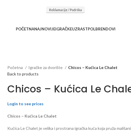
očnu saradnju kod naših saradnika u želji da trajemo dugo...
Reklamacije / Podrška
POČETNA
NAJNOVIJE
IGRAČKE
UZRAST
POL
BRENDOVI
Početna
Igračke za dvorište
Chicos – Kućica Le Chalet
Back to products
Chicos – Kućica Le Chal
Login to see prices
Chicos – Kućica Le Chalet
Kućica Le Chalet je velika i prostrana igračka kuća koja pruža mališani