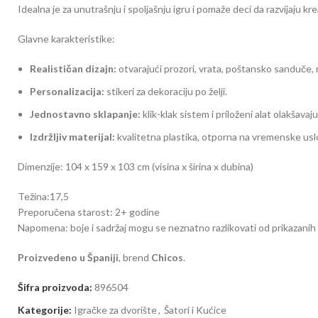
Idealna je za unutrašnju i spoljašnju igru i pomaže deci da razvijaju k
Glavne karakteristike:
Realističan dizajn:
otvarajući prozori, vrata, poštansko sanduče, ro
Personalizacija:
stikeri za dekoraciju po želji.
Jednostavno sklapanje:
klik-klak sistem i priloženi alat olakšava
Izdržljiv materijal:
kvalitetna plastika, otporna na vremenske uslo
Dimenzije: 104 x 159 x 103 cm (visina x širina x dubina)
Težina:17,5
Preporučena starost: 2+ godine
Napomena: boje i sadržaj mogu se neznatno razlikovati od prikazanih 
Proizvedeno u Španiji
, brend
Chicos
.
Šifra proizvoda:
896504
Kategorije:
Igračke za dvorište
,
Šatori i Kućice