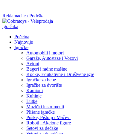
Mi radimo srdačno, stvaramo poverenje i negujemo dugoročnu
saradnju kod naših saradnika u želji da trajemo dugo...
Reklamacije / Podrška
Početna
Najnovije
Igračke
Automobili i motori
Garaže, Autostaze i Vozovi
Avioni
Bageri i radne mašine
Kocke, Edukativne i Društvene igre
Igračke za bebe
Igračke za dvorište
Kamioni
Kuhinje
Lutke
Muzički instrumenti
Plišane igračke
Puške, Pištolji i Mačevi
Roboti i Akcione figure
Setovi za dečake
Setovi za devojčice