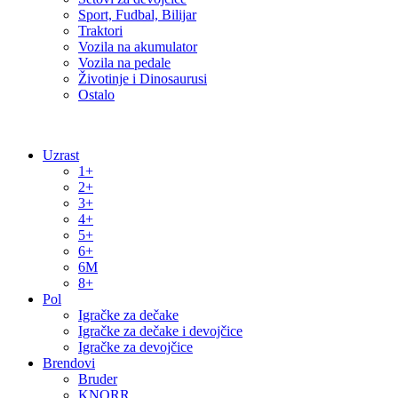
Sport, Fudbal, Bilijar
Traktori
Vozila na akumulator
Vozila na pedale
Životinje i Dinosaurusi
Ostalo
Uzrast
1+
2+
3+
4+
5+
6+
6M
8+
Pol
Igračke za dečake
Igračke za dečake i devojčice
Igračke za devojčice
Brendovi
Bruder
KNORR