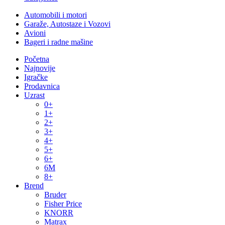
Automobili i motori
Garaže, Autostaze i Vozovi
Avioni
Bageri i radne mašine
Početna
Najnovije
Igračke
Prodavnica
Uzrast
0+
1+
2+
3+
4+
5+
6+
6M
8+
Brend
Bruder
Fisher Price
KNORR
Matrax