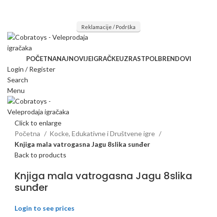
Mi radimo srdačno, stvaramo poverenje i negujemo dugoročnu
saradnju kod naših saradnika u želji da trajemo dugo...
Reklamacije / Podrška
POČETNA
NAJNOVIJE
IGRAČKE
UZRAST
POL
BRENDOVI
Login / Register
Search
Menu
Click to enlarge
Početna
Kocke, Edukativne i Društvene igre
Knjiga mala vatrogasna Jagu 8slika sunđer
Back to products
Knjiga mala vatrogasna Jagu 8slika
sunđer
Login to see prices